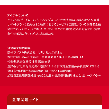
アイフルについて
アイフルは、カードローン、キャッシングローン、かりかえMAX、おまとめMAX、事業
サポートプランなどさまざまな融資に関するサービスをご用意している消費者金融
会社です。パソコン、スマホ、ATM、コンビニなどで、融資・返済が可能です。貸付
条件を確認し、借りすぎに注意しましょう。
貸金業登録内容等
商号：アイフル株式会社 URL：https://aiful.jp
本社：〒600-8420 京都市下京区烏丸通五条上る高砂町381-1
代表者：代表取締役社長 福田 光秀
登録番号：近畿財務局長
(15)
第00218号 日本貸金業協会会員 第002228号
登録有効期間：令和8年3月31日から令和11年3月30日
加盟指定信用情報機関：株式会社日本信用情報機構 株式会社シー・アイ・シー
企業関連サイト