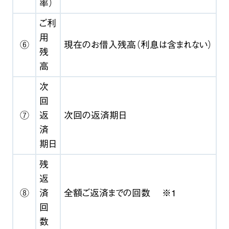
率）
ご利
用
⑥
現在のお借入残高（利息は含まれない）
残
高
次
回
⑦
返
次回の返済期日
済
期日
残
返
⑧
済
全額ご返済までの回数 ※1
回
数