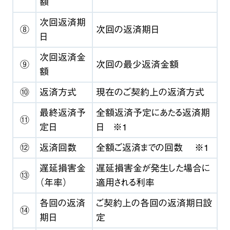
額
次回返済期
⑧
次回の返済期日
日
次回返済金
⑨
次回の最少返済金額
額
⑩
返済方式
現在のご契約上の返済方式
最終返済予
全額返済予定にあたる返済期
⑪
定日
日 ※1
⑫
返済回数
全額ご返済までの回数 ※1
遅延損害金
遅延損害金が発生した場合に
⑬
（年率）
適用される利率
各回の返済
ご契約上の各回の返済期日設
⑭
期日
定