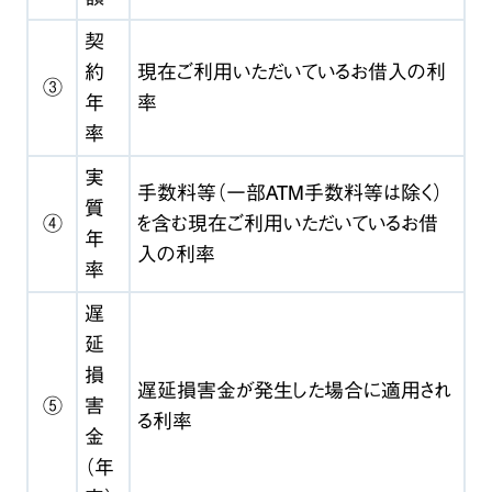
契
約
現在ご利用いただいているお借入の利
③
年
率
率
実
手数料等（一部ATM手数料等は除く）
質
④
を含む現在ご利用いただいているお借
年
入の利率
率
遅
延
損
遅延損害金が発生した場合に適用され
⑤
害
る利率
金
（年