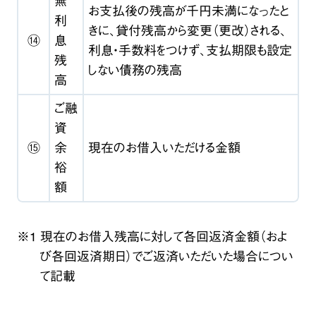
無
お支払後の残高が千円未満になったと
利
きに、貸付残高から変更（更改）される、
⑭
息
利息・手数料をつけず、支払期限も設定
残
しない債務の残高
高
ご融
資
⑮
余
現在のお借入いただける金額
裕
額
※1 現在のお借入残高に対して各回返済金額（およ
び各回返済期日）でご返済いただいた場合につい
て記載