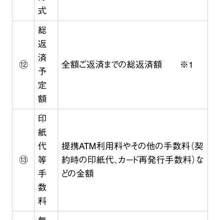
式
総
返
済
⑫
全額ご返済までの総返済額 ※1
予
定
額
印
紙
代
提携ATM利用料やその他の手数料（契
⑬
等
約時の印紙代、カード再発行手数料）な
手
どの金額
数
料