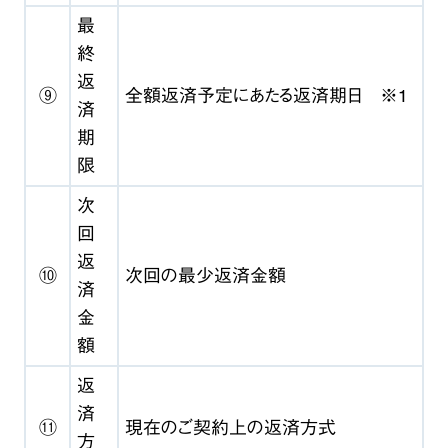
最
終
返
⑨
全額返済予定にあたる返済期日 ※1
済
期
限
次
回
返
⑩
次回の最少返済金額
済
金
額
返
済
⑪
現在のご契約上の返済方式
方