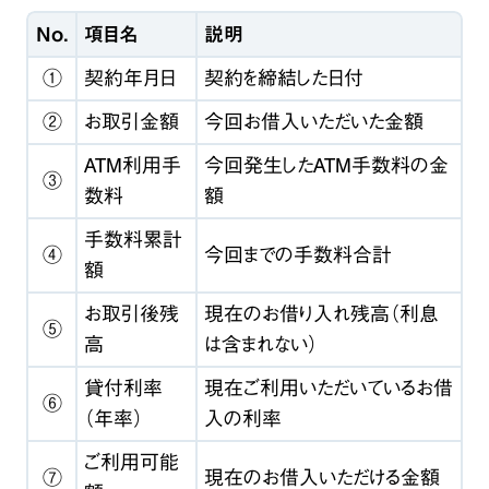
No.
項目名
説明
①
契約年月日
契約を締結した日付
②
お取引金額
今回お借入いただいた金額
ATM利用手
今回発生したATM手数料の金
③
数料
額
手数料累計
④
今回までの手数料合計
額
お取引後残
現在のお借り入れ残高（利息
⑤
高
は含まれない）
貸付利率
現在ご利用いただいているお借
⑥
（年率）
入の利率
ご利用可能
⑦
現在のお借入いただける金額