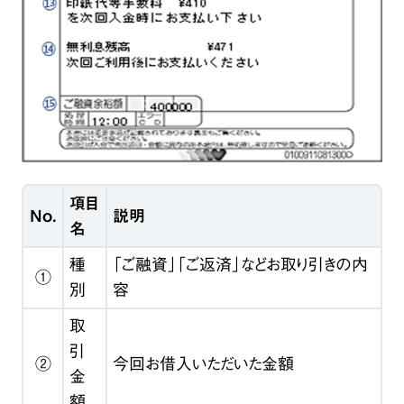
項目
No.
説明
名
種
「ご融資」「ご返済」などお取り引きの内
①
別
容
取
引
②
今回お借入いただいた金額
金
額