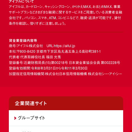
アイフルについて
アイフルは、カードローン、キャッシングローン、かりかえMAX、おまとめMAX、事業
サポートプランなどさまざまな融資に関するサービスをご用意している消費者金融
会社です。パソコン、スマホ、ATM、コンビニなどで、融資・返済が可能です。貸付
条件を確認し、借りすぎに注意しましょう。
貸金業登録内容等
商号：アイフル株式会社 URL：https://aiful.jp
本社：〒600-8420 京都市下京区烏丸通五条上る高砂町381-1
代表者：代表取締役社長 福田 光秀
登録番号：近畿財務局長
(15)
第00218号 日本貸金業協会会員 第002228号
登録有効期間：令和8年3月31日から令和11年3月30日
加盟指定信用情報機関：株式会社日本信用情報機構 株式会社シー・アイ・シー
企業関連サイト
グループサイト