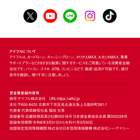
アイフルについて
アイフルは、カードローン、キャッシングローン、かりかえMAX、おまとめMAX、事業
サポートプランなどさまざまな融資に関するサービスをご用意している消費者金融
会社です。パソコン、スマホ、ATM、コンビニなどで、融資・返済が可能です。貸付
条件を確認し、借りすぎに注意しましょう。
貸金業登録内容等
商号：アイフル株式会社 URL：https://aiful.jp
本社：〒600-8420 京都市下京区烏丸通五条上る高砂町381-1
代表者：代表取締役社長 福田 光秀
登録番号：近畿財務局長
(15)
第00218号 日本貸金業協会会員 第002228号
登録有効期間：令和8年3月31日から令和11年3月30日
加盟指定信用情報機関：株式会社日本信用情報機構 株式会社シー・アイ・シー