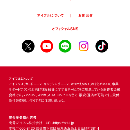
アイフルについて
お問合せ
オフィシャルSNS
アイフルについて
アイフルは、カードローン、キャッシングローン、かりかえMAX、おまとめMAX、事業
サポートプランなどさまざまな融資に関するサービスをご用意している消費者金融
会社です。パソコン、スマホ、ATM、コンビニなどで、融資・返済が可能です。貸付
条件を確認し、借りすぎに注意しましょう。
貸金業登録内容等
商号：アイフル株式会社 URL：https://aiful.jp
本社：〒600-8420 京都市下京区烏丸通五条上る高砂町381-1