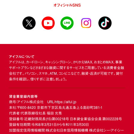
オフィシャルSNS
アイフルについて
アイフルは、カードローン、キャッシングローン、かりかえMAX、おまとめMAX、事業
サポートプランなどさまざまな融資に関するサービスをご用意している消費者金融
会社です。パソコン、スマホ、ATM、コンビニなどで、融資・返済が可能です。貸付
条件を確認し、借りすぎに注意しましょう。
貸金業登録内容等
商号：アイフル株式会社 URL：https://aiful.jp
本社：〒600-8420 京都市下京区烏丸通五条上る高砂町381-1
代表者：代表取締役社長 福田 光秀
登録番号：近畿財務局長
(15)
第00218号 日本貸金業協会会員 第002228号
登録有効期間：令和8年3月31日から令和11年3月30日
加盟指定信用情報機関：株式会社日本信用情報機構 株式会社シー・アイ・シー