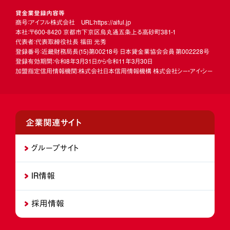
貸金業登録内容等
商号：アイフル株式会社 URL：https://aiful.jp
本社：〒600-8420 京都市下京区烏丸通五条上る高砂町381-1
代表者：代表取締役社長 福田 光秀
登録番号：近畿財務局長
(15)
第00218号 日本貸金業協会会員 第002228号
登録有効期間：令和8年3月31日から令和11年3月30日
加盟指定信用情報機関：株式会社日本信用情報機構 株式会社シー・アイ・シー
企業関連サイト
グループサイト
IR情報
採用情報