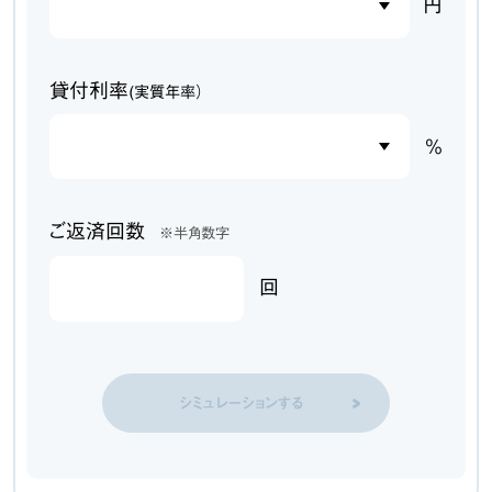
円
貸付利率
(実質年率）
％
ご返済回数
※半角数字
回
シミュレーションする