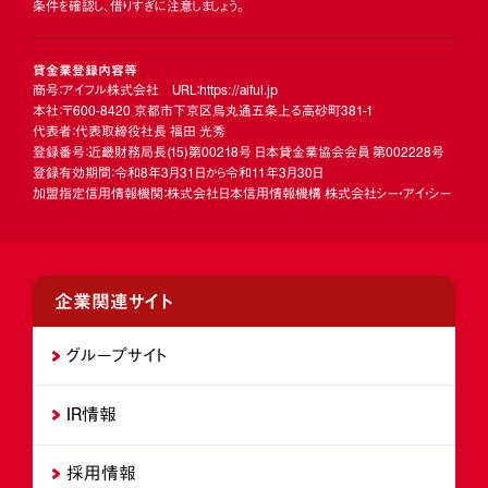
条件を確認し、借りすぎに注意しましょう。
貸金業登録内容等
商号：アイフル株式会社 URL：https://aiful.jp
本社：〒600-8420 京都市下京区烏丸通五条上る高砂町381-1
代表者：代表取締役社長 福田 光秀
登録番号：近畿財務局長
(15)
第00218号 日本貸金業協会会員 第002228号
登録有効期間：令和8年3月31日から令和11年3月30日
加盟指定信用情報機関：株式会社日本信用情報機構 株式会社シー・アイ・シー
企業関連サイト
グループサイト
IR情報
採用情報