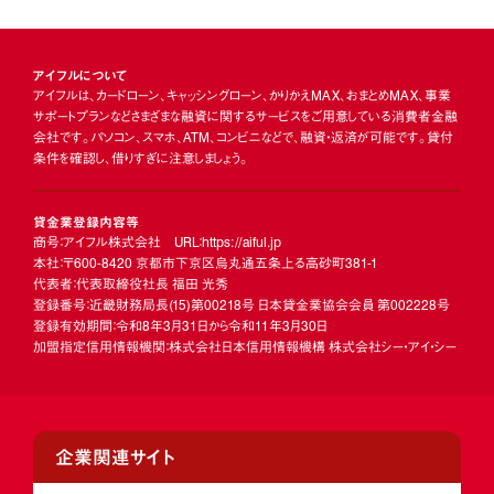
アイフルについて
アイフルは、カードローン、キャッシングローン、かりかえMAX、おまとめMAX、事業
サポートプランなどさまざまな融資に関するサービスをご用意している消費者金融
会社です。パソコン、スマホ、ATM、コンビニなどで、融資・返済が可能です。貸付
条件を確認し、借りすぎに注意しましょう。
貸金業登録内容等
商号：アイフル株式会社 URL：https://aiful.jp
本社：〒600-8420 京都市下京区烏丸通五条上る高砂町381-1
代表者：代表取締役社長 福田 光秀
登録番号：近畿財務局長
(15)
第00218号 日本貸金業協会会員 第002228号
登録有効期間：令和8年3月31日から令和11年3月30日
加盟指定信用情報機関：株式会社日本信用情報機構 株式会社シー・アイ・シー
企業関連サイト