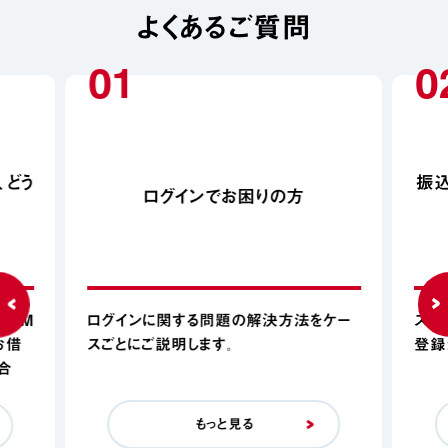
よくあるご質問
01
0
、どう
振
ログインでお困りの方
ATM
ログインに関する問題の解決方法をケー
スマ
お借
スごとにご説明します。
登録
合
もっと見る