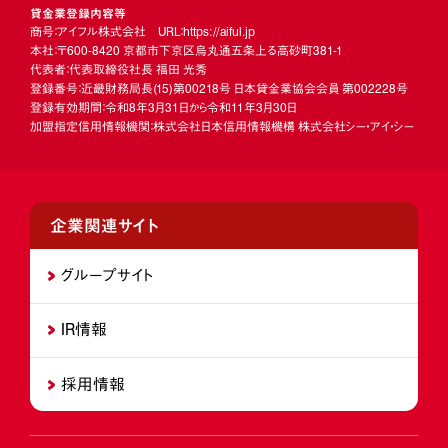
貸金業登録内容等
商号：アイフル株式会社 URL：https://aiful.jp
本社：〒600-8420 京都市下京区烏丸通五条上る高砂町381-1
代表者：代表取締役社長 福田 光秀
登録番号：近畿財務局長
(15)
第00218号 日本貸金業協会会員 第002228号
登録有効期間：令和8年3月31日から令和11年3月30日
加盟指定信用情報機関：株式会社日本信用情報機構 株式会社シー・アイ・シー
企業関連サイト
グループサイト
IR情報
採用情報