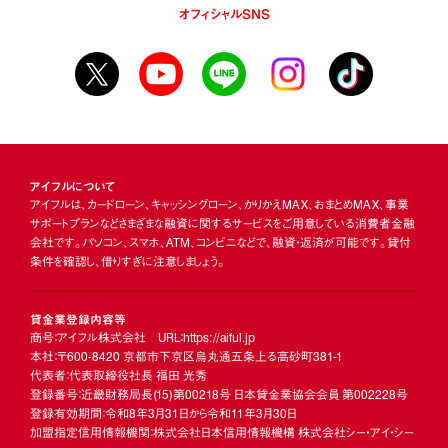
オフィシャルSNS
アイフルについて
アイフルは、カードローン、キャッシングローン、かりかえMAX、おまとめMAX、事業
サポートプランなどさまざまな融資に関するサービスをご用意している消費者金融
会社です。パソコン、スマホ、ATM、コンビニなどで、融資・返済が可能です。貸付
条件を確認し、借りすぎに注意しましょう。
貸金業登録内容等
商号：アイフル株式会社 URL：https://aiful.jp
本社：〒600-8420 京都市下京区烏丸通五条上る高砂町381-1
代表者：代表取締役社長 福田 光秀
登録番号：近畿財務局長
(15)
第00218号 日本貸金業協会会員 第002228号
登録有効期間：令和8年3月31日から令和11年3月30日
加盟指定信用情報機関：株式会社日本信用情報機構 株式会社シー・アイ・シー