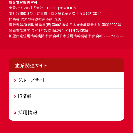
貸金業登録内容等
商号：アイフル株式会社 URL：https://aiful.jp
本社：〒600-8420 京都市下京区烏丸通五条上る高砂町381-1
代表者：代表取締役社長 福田 光秀
登録番号：近畿財務局長
(15)
第00218号 日本貸金業協会会員 第002228号
登録有効期間：令和8年3月31日から令和11年3月30日
加盟指定信用情報機関：株式会社日本信用情報機構 株式会社シー・アイ・シー
企業関連サイト
グループサイト
IR情報
採用情報