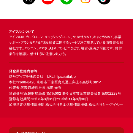
アイフルについて
アイフルは、カードローン、キャッシングローン、かりかえMAX、おまとめMAX、事業
サポートプランなどさまざまな融資に関するサービスをご用意している消費者金融
会社です。パソコン、スマホ、ATM、コンビニなどで、融資・返済が可能です。貸付
条件を確認し、借りすぎに注意しましょう。
貸金業登録内容等
商号：アイフル株式会社 URL：https://aiful.jp
本社：〒600-8420 京都市下京区烏丸通五条上る高砂町381-1
代表者：代表取締役社長 福田 光秀
登録番号：近畿財務局長
(15)
第00218号 日本貸金業協会会員 第002228号
登録有効期間：令和8年3月31日から令和11年3月30日
加盟指定信用情報機関：株式会社日本信用情報機構 株式会社シー・アイ・シー