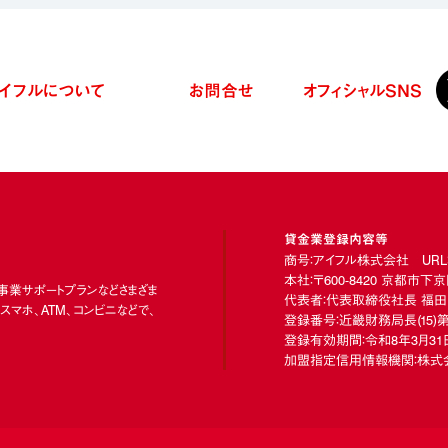
イフルについて
お問合せ
オフィシャル
SNS
貸金業登録内容等
商号：アイフル株式会社 URL：https
本社：〒600-8420 京都市
、事業サポートプランなどさまざま
代表者：代表取締役社長 福田
マホ、ATM、コンビニなどで、
登録番号：近畿財務局長
(15)
第
登録有効期間：令和8年3月31日
加盟指定信用情報機関：株式会