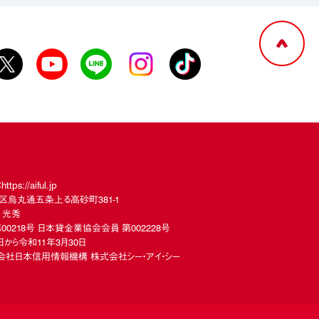
://aiful.jp
下京区烏丸通五条上る高砂町381-1
 光秀
00218号 日本貸金業協会会員 第002228号
から令和11年3月30日
社日本信用情報機構 株式会社シー・アイ・シー