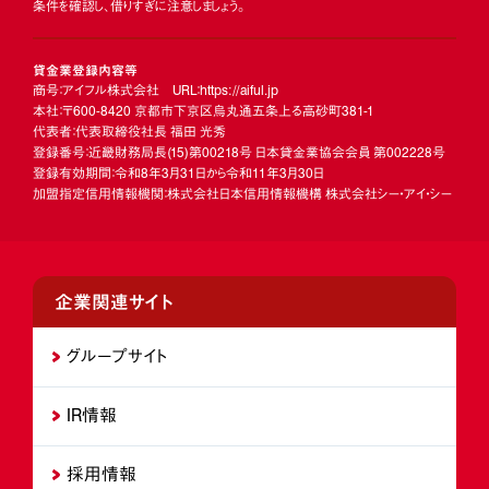
条件を確認し、借りすぎに注意しましょう。
貸金業登録内容等
商号：アイフル株式会社 URL：https://aiful.jp
本社：〒600-8420 京都市下京区烏丸通五条上る高砂町381-1
代表者：代表取締役社長 福田 光秀
登録番号：近畿財務局長
(15)
第00218号 日本貸金業協会会員 第002228号
登録有効期間：令和8年3月31日から令和11年3月30日
加盟指定信用情報機関：株式会社日本信用情報機構 株式会社シー・アイ・シー
企業関連サイト
グループサイト
IR情報
採用情報