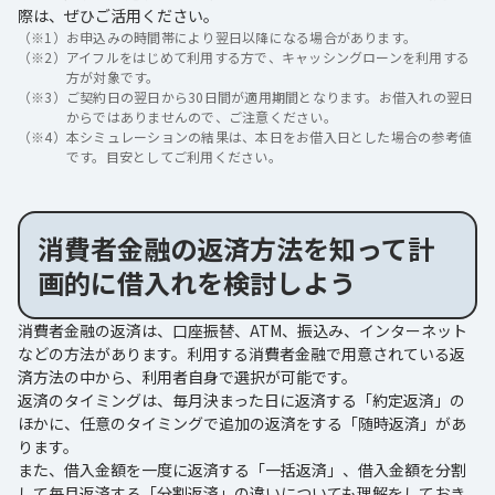
際は、ぜひご活用ください。
（※1）
お申込みの時間帯により翌日以降になる場合があります。
（※2）
アイフルをはじめて利用する方で、キャッシングローンを利用する
方が対象です。
（※3）
ご契約日の翌日から30日間が適用期間となります。お借入れの翌日
からではありませんので、ご注意ください。
（※4）
本シミュレーションの結果は、本日をお借入日とした場合の参考値
です。目安としてご利用ください。
消費者金融の返済方法を知って計
画的に借入れを検討しよう
消費者金融の返済は、口座振替、ATM、振込み、インターネット
などの方法があります。利用する消費者金融で用意されている返
済方法の中から、利用者自身で選択が可能です。
返済のタイミングは、毎月決まった日に返済する「約定返済」の
ほかに、任意のタイミングで追加の返済をする「随時返済」があ
ります。
また、借入金額を一度に返済する「一括返済」、借入金額を分割
して毎月返済する「分割返済」の違いについても理解をしておき