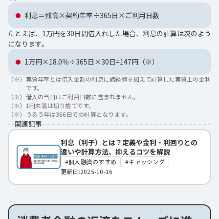
利息＝残高×契約年率÷365日×ご利用日数
たとえば、1万円を30日間借入れした場合、利息の計算は次のよう
になります。
1万円×18.0％÷365日×30日=147円（※）
（※）
実質年率とは借入金額の利息に諸経費を加えて計算した実質上の金利
です。
（※）
借入の当日はご利用日数に含まれません。
（※）
1円未満は切り捨てです。
（※）
うるう年は366日での計算となります。
関連記事
利息（利子）とは？定義や金利・利回りとの
違いや計算方法、抑えるコツを解説
個人融資のすすめ
キャッシング
更新日:2025-10-16