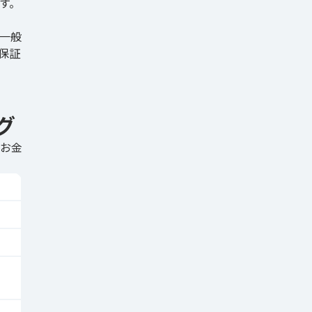
す。
一般
保証
グ
にお金