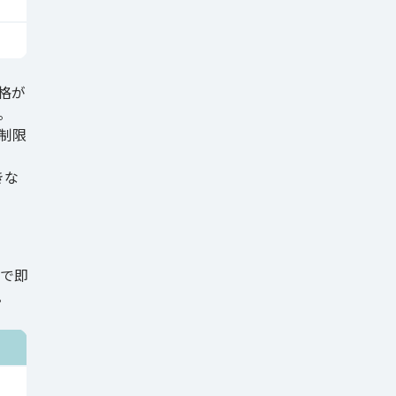
格が
。
制限
きな
で即
。