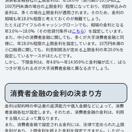
消費者金融各社の上限金利は、年18.0％（貸付額が10万円以上
100万円未満の場合の上限金利）程度になっており、初回申込みの
金利は、多くの場合上限金利が適用されます。そのため、金利の
相場も年18.0％程度と考えておくのが無難でしょう。
たとえばアイフルのキャッシングローンでも、相場の金利となる
年3.0％～18.0%（その他貸付条件は
こちら
）を設定しています。
また、中小の消費者金融に関しても、多くが大手消費者金融と同
様に、年18.0％程度の上限金利を設定しています。10万円未満の
小口融資に関しても、利息制限法が定める上限金利の年20.0％を
設定しているケースがほとんどです。
しかし、下限金利は、年4.8％～年14.959％と金利幅が広く、ばら
つきが見られる点が大手消費者金融と異なる点でしょう。
消費者金融の金利の決まり方
金利は契約時の申込者の返済能力や借入金額などによって、消費
者金融各社が設定します。そのため、消費者金融の金利は、利用
する個人によって異なります。
また、消費者金融で設定される金利には、法律で定められた上限
金利があり、上限金利を超えた金利を設定できません。したがっ