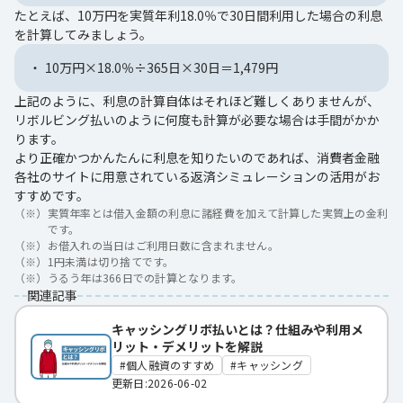
たとえば、10万円を実質年利18.0％で30日間利用した場合の利息
を計算してみましょう。
10万円×18.0％÷365日×30日＝1,479円
上記のように、利息の計算自体はそれほど難しくありませんが、
リボルビング払いのように何度も計算が必要な場合は手間がかか
ります。
より正確かつかんたんに利息を知りたいのであれば、消費者金融
各社のサイトに用意されている返済シミュレーションの活用がお
すすめです。
（※）
実質年率とは借入金額の利息に諸経費を加えて計算した実質上の金利
です。
（※）
お借入れの当日はご利用日数に含まれません。
（※）
1円未満は切り捨てです。
（※）
うるう年は366日での計算となります。
関連記事
キャッシングリボ払いとは？仕組みや利用メ
リット・デメリットを解説
個人融資のすすめ
キャッシング
更新日:2026-06-02