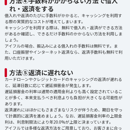
方法④手数料がかからない方法で借入
れ・返済をする
借入れや返済のたびに手数料がかかると、キャッシングを利用す
る際の実質的なコストが増えてしまいます。
キャッシングを利用する際は、無料で借入れ・返済ができる方法
があるか確認し、できるだけ手数料のかからない方法を利用しま
しょう。
アイフルの場合、振込みによる借入れの手数料は無料です。ま
た、口座振替やインターネット返済なら、返済手数料も無料で利
用いただけます。
方法⑤返済に遅れない
カードローンやクレジットカードのキャッシングの返済が遅れる
と、延滞日数に応じて遅延損害金が発生します。
遅延損害金の利率は通常の適用金利よりも高く設定されているこ
とが多く、本来支払うべき利息よりも負担が大きくなる可能性が
あります。
返済遅れにはほかにもさまざまなリスクが伴うため、期日を守っ
て計画的に返済を進めましょう。なお、遅延損害金利率の上限金
利は、利息制限法により年20.0%が上限と決まっています。
アイフルでは多様な返済方法をご用意しており、お客さまに合っ