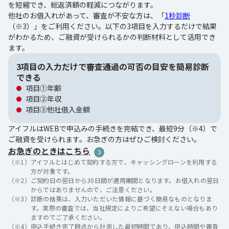
を短縮でき、総返済額の軽減につながります。
他社のお借入れがあって、審査が不安な方は、「
1秒診断
（※3）」をご利用ください。以下の3項目を入力するだけで結果
がわかるため、ご融資が受けられるかの判断材料として活用でき
ます。
3項目の入力だけで審査通過の可否の目安を簡易診断
できる
項目①年齢
項目②年収
項目③他社借入金額
アイフルはWEBで申込みの手続きを完結でき、最短9分（※4）で
ご融資を受けられます。お急ぎの方はぜひご検討ください。
お急ぎのときはこちら
（※1）
アイフルとはじめて契約する方で、キャッシングローンを利用する
方が対象です。
（※2）
ご契約日の翌日から30日間が適用期間となります。お借入れの翌日
からではありませんので、ご注意ください。
（※3）
診断の結果は、入力いただいた情報に基づく簡易なものとなりま
す。実際の審査では、当社規定によりご希望にそえない場合もあり
ますのでご了承ください。
（※4）
申込手続き完了時点から計測した最短時間であり、申込時間や審査