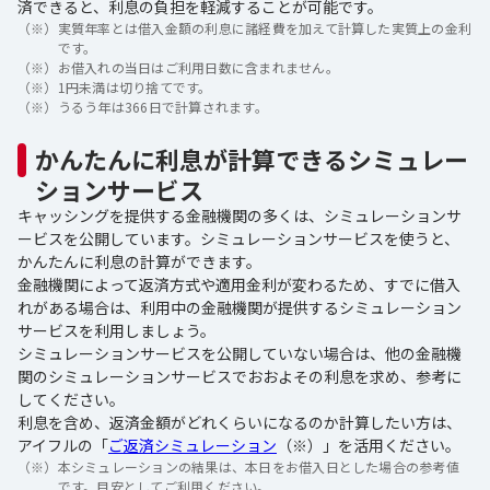
済できると、利息の負担を軽減することが可能です。
（※）
実質年率とは借入金額の利息に諸経費を加えて計算した実質上の金利
です。
（※）
お借入れの当日はご利用日数に含まれません。
（※）
1円未満は切り捨てです。
（※）
うるう年は366日で計算されます。
かんたんに利息が計算できるシミュレー
ションサービス
キャッシングを提供する金融機関の多くは、シミュレーションサ
ービスを公開しています。シミュレーションサービスを使うと、
かんたんに利息の計算ができます。
金融機関によって返済方式や適用金利が変わるため、すでに借入
れがある場合は、利用中の金融機関が提供するシミュレーション
サービスを利用しましょう。
シミュレーションサービスを公開していない場合は、他の金融機
関のシミュレーションサービスでおおよその利息を求め、参考に
してください。
利息を含め、返済金額がどれくらいになるのか計算したい方は、
アイフルの「
ご返済シミュレーション
（※）」を活用ください。
（※）
本シミュレーションの結果は、本日をお借入日とした場合の参考値
です。目安としてご利用ください。