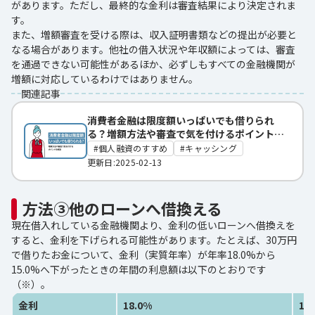
があります。ただし、最終的な金利は審査結果により決定されま
す。
また、増額審査を受ける際は、収入証明書類などの提出が必要と
なる場合があります。他社の借入状況や年収額によっては、審査
を通過できない可能性があるほか、必ずしもすべての金融機関が
増額に対応しているわけではありません。
関連記事
消費者金融は限度額いっぱいでも借りられ
る？増額方法や審査で気を付けるポイントを
解説
個人融資のすすめ
キャッシング
更新日:2025-02-13
方法③他のローンへ借換える
現在借入れしている金融機関より、金利の低いローンへ借換えを
すると、金利を下げられる可能性があります。たとえば、30万円
で借りたお金について、金利（実質年率）が年率18.0%から
15.0%へ下がったときの年間の利息額は以下のとおりです
（※）。
金利
18.0%
15