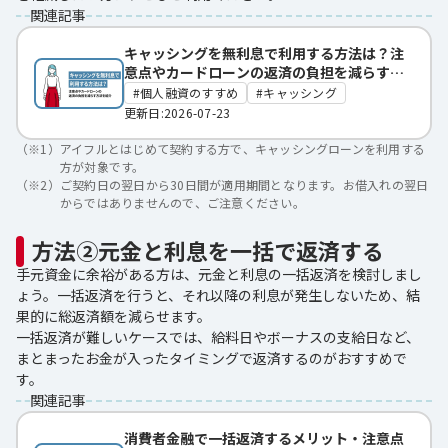
関連記事
キャッシングを無利息で利用する方法は？注
意点やカードローンの返済の負担を減らす方
法を紹介
個人融資のすすめ
キャッシング
更新日:2026-07-23
（※1）
アイフルとはじめて契約する方で、キャッシングローンを利用する
方が対象です。
（※2）
ご契約日の翌日から30日間が適用期間となります。お借入れの翌日
からではありませんので、ご注意ください。
方法②元金と利息を一括で返済する
手元資金に余裕がある方は、元金と利息の一括返済を検討しまし
ょう。一括返済を行うと、それ以降の利息が発生しないため、結
果的に総返済額を減らせます。
一括返済が難しいケースでは、給料日やボーナスの支給日など、
まとまったお金が入ったタイミングで返済するのがおすすめで
す。
関連記事
消費者金融で一括返済するメリット・注意点