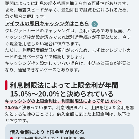
期間によっては利息の総支払額を抑えられる可能性があります。
また、審査スピードが早く、最短即日で融資を受けられるため、
急ぐ場合に便利です。
アイフルの即日キャッシングはこちら
クレジットカードのキャッシングは、金利が高めである反面、キ
ャッシング枠が設定済みであれば別途手続きが不要なため、今す
ぐ現金を用意したい場合に役立ちます。
ただし、利用限度額が低い傾向があるため、まずはクレジットカ
ードの会員ページなどで確認しましょう。
キャッシング枠を設定していない場合は、申込みと審査が必要と
なり、通過できないケースもあります。
利息制限法によって上限金利が年間
15.0%〜20.0%と決められている
キャッシングの上限金利は、利息制限法によって年15.0%～
20.0%
と決まっています。利息制限法とは、上限を超えた金利を無
効とする法律のことです。借入金額に応じた上限金利は、以下の
とおりです。
借入金額により上限金利が異なる
10万円未満の借入れ：上限年20.0%