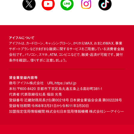
アイフルについて
アイフルは、カードローン、キャッシングローン、かりかえMAX、おまとめMAX、事業
サポートプランなどさまざまな融資に関するサービスをご用意している消費者金融
会社です。パソコン、スマホ、ATM、コンビニなどで、融資・返済が可能です。貸付
条件を確認し、借りすぎに注意しましょう。
貸金業登録内容等
商号：アイフル株式会社 URL：https://aiful.jp
本社：〒600-8420 京都市下京区烏丸通五条上る高砂町381-1
代表者：代表取締役社長 福田 光秀
登録番号：近畿財務局長
(15)
第00218号 日本貸金業協会会員 第002228号
登録有効期間：令和8年3月31日から令和11年3月30日
加盟指定信用情報機関：株式会社日本信用情報機構 株式会社シー・アイ・シー