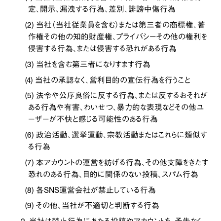
定、開示、漏洩する行為、差別、誹謗中傷行為
(2) 当社（当社従業員を含む）または第三者の商標権、著
作権その他の知的財産権、プライバシーその他の権利を
侵害する行為、または侵害する恐れがある行為
(3) 当社を含む第三者になりすます行為
(4) 当社の承認なく、営利目的の宣伝行為を行うこと
(5) 法令や公序良俗に反する行為、または反するおそれが
ある行為や有害、わいせつ、暴力的な表現などその他ユ
ーザーが不快と感じる可能性のある行為
(6) 政治活動、選挙運動、宗教活動またはこれらに類似す
る行為
(7) 本アカウントの運営を妨げる行為、その他支障をきたす
恐れのある行為、目的に関係のない投稿、スパム行為
(8) 各SNS運営会社が禁止している行為
(9) その他、当社が不適切と判断する行為