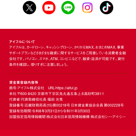
アイフルについて
アイフルは、カードローン、キャッシングローン、かりかえMAX、おまとめMAX、事業
サポートプランなどさまざまな融資に関するサービスをご用意している消費者金融
会社です。パソコン、スマホ、ATM、コンビニなどで、融資・返済が可能です。貸付
条件を確認し、借りすぎに注意しましょう。
貸金業登録内容等
商号：アイフル株式会社 URL：https://aiful.jp
本社：〒600-8420 京都市下京区烏丸通五条上る高砂町381-1
代表者：代表取締役社長 福田 光秀
登録番号：近畿財務局長
(15)
第00218号 日本貸金業協会会員 第002228号
登録有効期間：令和8年3月31日から令和11年3月30日
加盟指定信用情報機関：株式会社日本信用情報機構 株式会社シー・アイ・シー