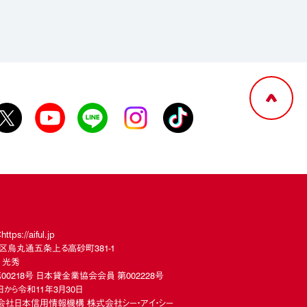
://aiful.jp
下京区烏丸通五条上る高砂町381-1
 光秀
00218号 日本貸金業協会会員 第002228号
から令和11年3月30日
社日本信用情報機構 株式会社シー・アイ・シー