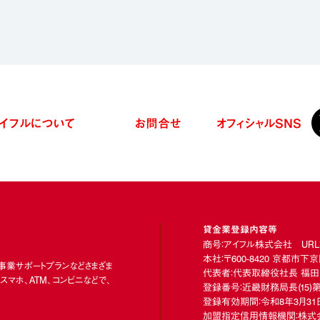
イフルについて
お問合せ
オフィシャル
SNS
貸金業登録内容等
商号：アイフル株式会社 URL：https
本社：〒600-8420 京都市
、事業サポートプランなどさまざま
代表者：代表取締役社長 福田
マホ、ATM、コンビニなどで、
登録番号：近畿財務局長
(15)
第
登録有効期間：令和8年3月31日
加盟指定信用情報機関：株式会