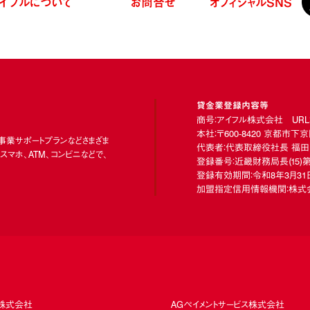
イフルについて
お問合せ
オフィシャル
SNS
貸金業登録内容等
商号：アイフル株式会社 URL：https
本社：〒600-8420 京都市
、事業サポートプランなどさまざま
代表者：代表取締役社長 福田
マホ、ATM、コンビニなどで、
登録番号：近畿財務局長
(15)
第
登録有効期間：令和8年3月31日
加盟指定信用情報機関：株式会
ド株式会社
AGペイメントサービス株式会社