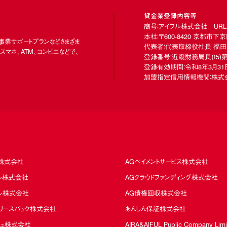
貸金業登録内容等
商号：アイフル株式会社 URL：https
本社：〒600-8420 京都市
、事業サポートプランなどさまざま
代表者：代表取締役社長 福田
マホ、ATM、コンビニなどで、
登録番号：近畿財務局長
(15)
第
登録有効期間：令和8年3月31日
加盟指定信用情報機関：株式会
ド株式会社
AGペイメントサービス株式会社
カル株式会社
AGクラウドファンディング株式会社
タル株式会社
AG債権回収株式会社
るリースバック株式会社
あんしん保証株式会社
シュ株式会社
AIRA＆AIFUL Public Company Lim