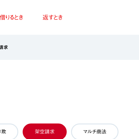
借りるとき
返すとき
請求
詐欺
架空請求
マルチ商法