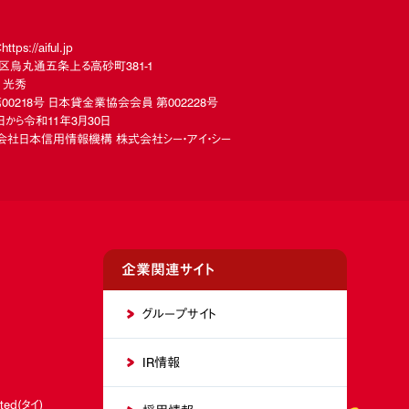
://aiful.jp
下京区烏丸通五条上る高砂町381-1
 光秀
00218号 日本貸金業協会会員 第002228号
から令和11年3月30日
社日本信用情報機構 株式会社シー・アイ・シー
企業関連サイト
グループサイト
IR情報
ited(タイ)