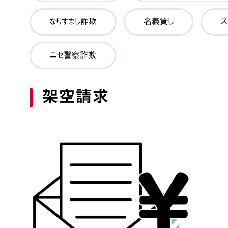
なりすまし詐欺
名義貸し
ス
ニセ警察詐欺
架空請求