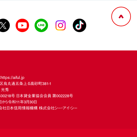
://aiful.jp
下京区烏丸通五条上る高砂町381-1
 光秀
00218号 日本貸金業協会会員 第002228号
から令和11年3月30日
社日本信用情報機構 株式会社シー・アイ・シー