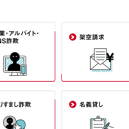
業・アルバイト
・
架空請求
NS詐欺
りすまし詐欺
名義貸し