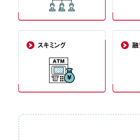
スキミング
融