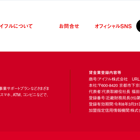
イフルについて
お問合せ
オフィシャル
SNS
貸金業登録内容等
商号：アイフル株式会社 URL：https
本社：〒600-8420 京都市
、事業サポートプランなどさまざま
代表者：代表取締役社長 福田
マホ、ATM、コンビニなどで、
登録番号：近畿財務局長
(15)
第
登録有効期間：令和8年3月31日
加盟指定信用情報機関：株式会