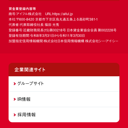
貸金業登録内容等
商号：アイフル株式会社 URL：https://aiful.jp
本社：〒600-8420 京都市下京区烏丸通五条上る高砂町381-1
代表者：代表取締役社長 福田 光秀
登録番号：近畿財務局長
(15)
第00218号 日本貸金業協会会員 第002228号
登録有効期間：令和8年3月31日から令和11年3月30日
加盟指定信用情報機関：株式会社日本信用情報機構 株式会社シー・アイ・シー
企業関連サイト
グループサイト
IR情報
採用情報