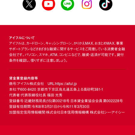
アイフルについて
アイフルは、カードローン、キャッシングローン、かりかえMAX、おまとめMAX、事業
サポートプランなどさまざまな融資に関するサービスをご用意している消費者金融
会社です。パソコン、スマホ、ATM、コンビニなどで、融資・返済が可能です。貸付
条件を確認し、借りすぎに注意しましょう。
貸金業登録内容等
商号：アイフル株式会社 URL：https://aiful.jp
本社：〒600-8420 京都市下京区烏丸通五条上る高砂町381-1
代表者：代表取締役社長 福田 光秀
登録番号：近畿財務局長
(15)
第00218号 日本貸金業協会会員 第002228号
登録有効期間：令和8年3月31日から令和11年3月30日
加盟指定信用情報機関：株式会社日本信用情報機構 株式会社シー・アイ・シー