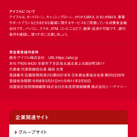
アイフルについて
アイフルは、カードローン、キャッシングローン、かりかえMAX、おまとめMAX、事業
サポートプランなどさまざまな融資に関するサービスをご用意している消費者金融
会社です。パソコン、スマホ、ATM、コンビニなどで、融資・返済が可能です。貸付
条件を確認し、借りすぎに注意しましょう。
貸金業登録内容等
商号：アイフル株式会社 URL：https://aiful.jp
本社：〒600-8420 京都市下京区烏丸通五条上る高砂町381-1
代表者：代表取締役社長 福田 光秀
登録番号：近畿財務局長
(15)
第00218号 日本貸金業協会会員 第002228号
登録有効期間：令和8年3月31日から令和11年3月30日
加盟指定信用情報機関：株式会社日本信用情報機構 株式会社シー・アイ・シー
企業関連サイト
グループサイト