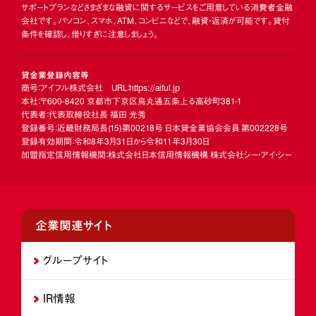
サポートプランなどさまざまな融資に関するサービスをご用意している消費者金融
会社です。パソコン、スマホ、ATM、コンビニなどで、融資・返済が可能です。貸付
条件を確認し、借りすぎに注意しましょう。
貸金業登録内容等
商号：アイフル株式会社 URL：https://aiful.jp
本社：〒600-8420 京都市下京区烏丸通五条上る高砂町381-1
代表者：代表取締役社長 福田 光秀
登録番号：近畿財務局長
(15)
第00218号 日本貸金業協会会員 第002228号
登録有効期間：令和8年3月31日から令和11年3月30日
加盟指定信用情報機関：株式会社日本信用情報機構 株式会社シー・アイ・シー
企業関連サイト
グループサイト
IR情報