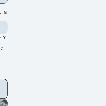
、金
にな
は、