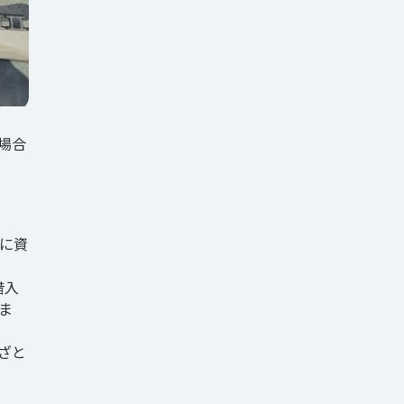
場合
に資
借入
ま
ざと