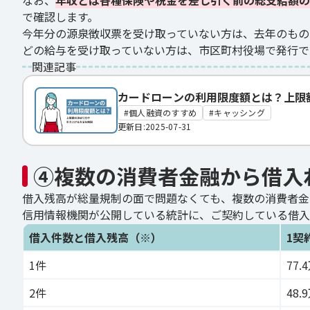
なお、
年収とは各種保険や税金を差し引く前の総支給額の
で確認します。
今年分の源泉徴収票を受け取っていない方は、去年のもの
どの給与を受け取っていない方は、市区町村役場で発行で
関連記事
カードローンの利用限度額とは？上限
個人融資のすすめ
キャッシング
更新日:2025-07-31
④複数の消費者金融から借入
借入残高が総量規制の面で問題なくても、複数の消費者金
信用情報機関が公開している統計に、ご契約している借入
借入件数と借入残高（※）
1契
1件
77.
2件
48.