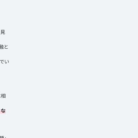
を見
融と
でい
に相
るな