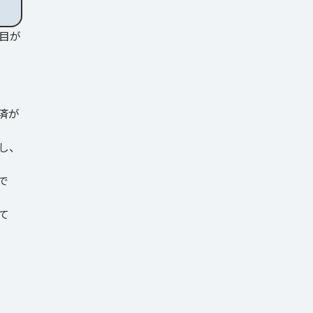
目が
済が
し、
で
て