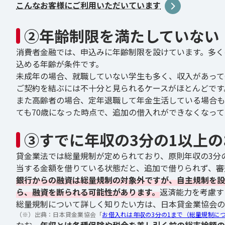
こんなお客様にご利用いただいています
②年齢制限を満たしていない
消費者金融では、申込みに年齢制限を設けています。多く
込める年齢が条件です。
未成年の場合、就職していない学生も多く、収入があって
ご契約を結ぶには不十分と見られるケースがほとんどです
また高齢者の場合、定年退職して年金生活している場合も
ても70歳になった時点で、追加の借入れができなくなっ
③すでに年収の3分の1以上
貸金業法では総量規制が定められており、原則年収の3分
当する金額を借りている状態だと、追加で借りられず、審
銀行からの融資は総量規制の対象外ですが、自主規制を設
ら、融資を断られる可能性があります。
返済能力を考慮す
総量規制について詳しく知りたい方は、日本貸金業協会の
（※）出典：
日本貸金業協会「
お借入れは年収の3分の1まで（総量規制に