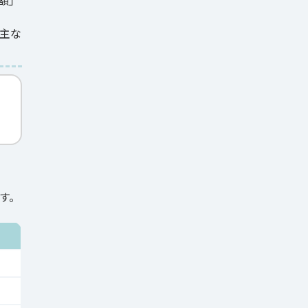
額」
主な
す。
。