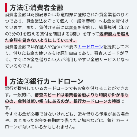
方法①消費者金融
消費者金融は財務局または都道府県に登録された貸金業者のひと
つであり、貸金業法を守って個人（一般消費者）へお金を貸付け
ています。また、貸付ける前には審査を実施し、総量規制（年収
の3分の1を超える貸付を制限する規制）を守って
返済能力を超え
た金額を貸さないようにしています。
消費者金融では保証人や担保が不要の
カードローン
を提供してお
り、借りたお金の使いみちは原則自由であり、審査スピードが早
く、すぐにお金を借りたい人が利用しやすい金融サービスとなっ
ているのです。
方法②銀行カードローン
銀行が提供しているカードローンでもお金を借りることができま
す。一般的に、
審査スピードは消費者金融よりも時間が掛かるも
のの、金利は低い傾向にあるのが、銀行カードローンの特徴
で
す。
今すぐお金が必要ではないけれども、近々借りる予定がある場合
や、まとまったお金を長期間で借りたい場合などは、銀行カード
ローンが向いているかもしれません。