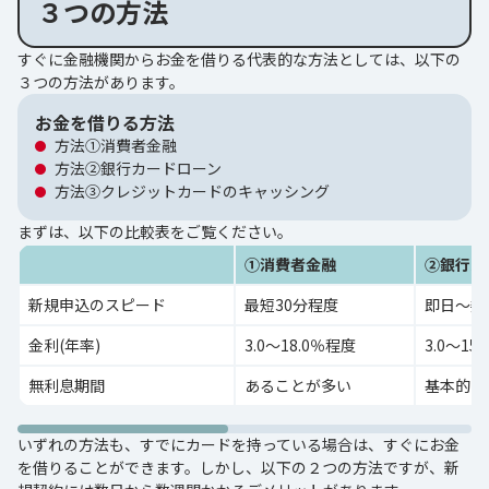
３つの方法
すぐに金融機関からお金を借りる代表的な方法としては、以下の
３つの方法があります。
お金を借りる方法
方法①消費者金融
方法②銀行カードローン
方法③クレジットカードのキャッシング
まずは、以下の比較表をご覧ください。
①消費者金融
②銀行カ
新規申込のスピード
最短30分程度
即日〜数
金利(年率)
3.0〜18.0％程度
3.0〜15
無利息期間
あることが多い
基本的に
いずれの方法も、すでにカードを持っている場合は、すぐにお金
を借りることができます。しかし、以下の２つの方法ですが、新