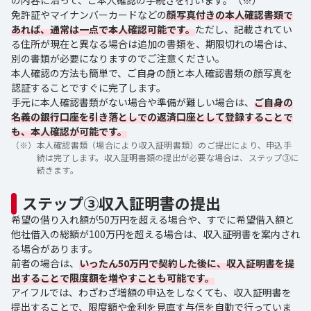
の内容に沿って、ご本人確認の手続きを行います。（※）
免許証やマイナンバーカードなどの
顔写真付きの本人確認書類で
あれば、通常は一点で本人確認可能です。
ただし、記載されてい
る住所が現在と異なる場合は追加の書類を、期限切れの場合は、
別の書類が必要になりますのでご注意ください。
本人確認の方法も簡単で、ご自身の顔と本人確認書類の顔写真を
認証することですぐに完了します。
手元に本人確認書類がない場合や準備が難しい場合は、
ご自身の
名義の銀行口座を引き落としでの返済口座として登録することで
も、本人確認が可能です。
（※）
本人確認書類（場合により収入証明書類）のご提出により、申込手
続は完了します。収入証明書類の提出が必要な場合は、ステップ③に
続きます。
ステップ③収入証明書の提出
希望の借り入れ額が50万円を超える場合や、すでに希望借入額と
他社借入の総額が100万円を超える場合は、収入証明書を案内され
る場合があります。
前者の場合は、
いったん50万円で契約した後に、収入証明書を提
出することで限度額を増やすことも可能です。
アイフルでは、わざわざ増額の申込をしなくても、収入証明書を
提出することで、限度額や金利を見直す与信を自動で行っていま