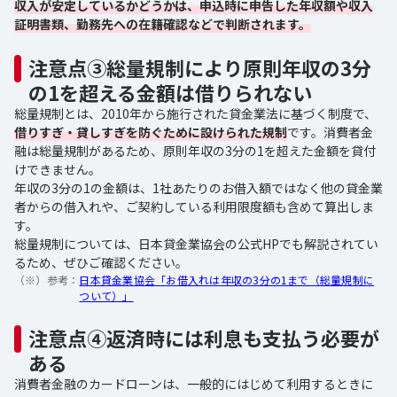
収入が安定しているかどうかは、申込時に申告した年収額や収入
証明書類、勤務先への在籍確認などで判断されます。
注意点③総量規制により原則年収の3分
の1を超える金額は借りられない
総量規制とは、2010年から施行された貸金業法に基づく制度で、
借りすぎ・貸しすぎを防ぐために設けられた規制
です。消費者金
融は総量規制があるため、原則年収の3分の1を超えた金額を貸付
けできません。
年収の3分の1の金額は、1社あたりのお借入額ではなく他の貸金業
者からの借入れや、ご契約している利用限度額も含めて算出しま
す。
総量規制については、日本貸金業協会の公式HPでも解説されてい
るため、ぜひご確認ください。
（※）参考：
日本貸金業協会「お借入れは年収の3分の1まで（総量規制に
ついて）」
注意点④返済時には利息も支払う必要が
ある
消費者金融のカードローンは、一般的にはじめて利用するときに