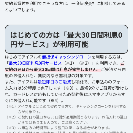
契約者貸付を利用できそうな方は、一度保険会社に相談してみる
とよいでしょう。
はじめての方は「最大30日間利息0
円サービス」が利用可能
はじめてアイフルの
無担保キャッシングローン
を利用する方は、
「
最大30日間利息0円サービス
（※1）（※2）」を利用でき、
ご
契約の翌日から最大30日間は利息が発生しません。
ご完済から再
度のお借入れも、期間内なら無利息の対象です。
また、アイフルは
最短即日のご融資
も可能で、お申込みのフォー
ム入力は5分程度で完了します（※3）。最短9分でご融資が受けら
れ、カードレス対応もしているため契約後はスマホアプリからす
ぐにお借入れ可能です（※4）。
（※1）
アイフルとはじめて契約する方で、キャッシングローンを利用する
方が対象です。
（※2）
ご契約日の翌日から30日間が適用期間となります。お借入れの翌日
からではありませんので、ご注意ください。
（※3）
お申込みの時間帯により翌日以降になる場合があります。
（※4）
申込手続き完了時点から計測した最短時間であり、申込時間や審査