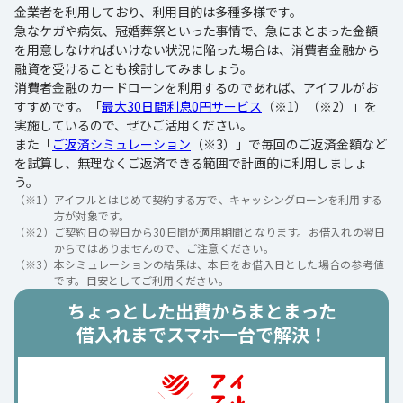
金業者を利用しており、利用目的は多種多様です。
急なケガや病気、冠婚葬祭といった事情で、急にまとまった金額
を用意しなければいけない状況に陥った場合は、消費者金融から
融資を受けることも検討してみましょう。
消費者金融のカードローンを利用するのであれば、アイフルがお
すすめです。「
最大30日間利息0円サービス
（※1）（※2）」を
実施しているので、ぜひご活用ください。
また「
ご返済シミュレーション
（※3）」で毎回のご返済金額など
を試算し、無理なくご返済できる範囲で計画的に利用しましょ
う。
（※1）
アイフルとはじめて契約する方で、キャッシングローンを利用する
方が対象です。
（※2）
ご契約日の翌日から30日間が適用期間となります。お借入れの翌日
からではありませんので、ご注意ください。
（※3）
本シミュレーションの結果は、本日をお借入日とした場合の参考値
です。目安としてご利用ください。
ちょっとした出費からまとまった
借入れまでスマホ一台で解決！