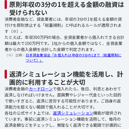
原則年収の3分の1を超える金額の融資は
受けられない
消費者金融など、貸金業者には、年収の3分の1を超える金額の貸
付けを原則禁止する「総量規制」と呼ばれるルールが適用されま
す（※）。
たとえば、年収300万円の場合、全貸金業者から借入れできる合計
額は最大で100万円です。1社からの借入金額ではなく、全貸金業
者からの借入金額を合計した金額で判定されます。
（※）出典：
日本貸金業協会「お借入れは年収の3分の1まで（総量規制に
ついて）」
返済シミュレーション機能を活用し、計
画的に利用することが大切
消費者金融の
カードローン
で借入れたら、後日、利息とあわせて
返済しなければいけません。遊興費やレジャー代金といった目的
で使いすぎると、返済に苦労する可能性があります。ご自身の返
済能力を超えない範囲で借入れることが大切です。
各社の公式サイト上では、
返済シミュレーション
機能が提供され
ています。事前に返済シミュレーション機能を活用して、毎月の
返済金額などをチェックし、無理なく返済できる範囲で計画的に