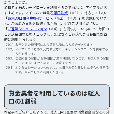
がでしょうか。
消費者金融のカードローンを利用するのであれば、アイフルがお
すすめです。アイフルでは最短
即日融資
（※1）に対応しており、
「
最大30日間利息0円サービス
（※2）（※3）」を実施していま
す。ご返済の負担を軽減するために、ぜひご活用ください。
「
ご返済シミュレーション
（※4）」も提供しているので、毎回の
ご返済金額などをチェックし、無理なくご返済できる範囲で計画
的に利用しましょう。
（※1）
お申込みの時間帯により翌日以降になる場合があります。
（※2）
アイフルとはじめて契約する方で、キャッシングローンを利用する
方が対象です。
（※3）
ご契約日の翌日から30日間が適用期間となります。お借入れの翌日
からではありませんので、ご注意ください。
（※4）
本シミュレーションの結果は、本日をお借入日とした場合の参考値
です。目安としてご利用ください。
貸金業者を利用しているのは総人
口の1割弱
本記事でご紹介したように、総人口の1割弱が消費者金融などの貸