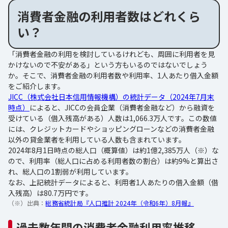
消費者金融の利用者数はどれくら
い？
「消費者金融の利用を検討しているけれども、周囲に利用者を見
かけないので不安がある」という方もいるのではないでしょう
か。そこで、消費者金融の利用者数や利用率、1人あたり借入金額
をご紹介します。
JICC（株式会社日本信用情報機構）の統計データ（2024年7月末
時点）
によると、JICCの会員企業（消費者金融など）から融資を
受けている（借入残高がある）人数は1,066.3万人です。この数値
には、クレジットカードやショッピングローンなどの消費者金融
以外の貸金業者を利用している人数も含まれています。
2024年8月1日時点の総人口（概算値）は約1億2,385万人（※）な
ので、利用率（総人口に占める利用者数の割合）は約9%と算出さ
れ、総人口の1割弱が利用しています。
なお、上記統計データによると、利用者1人あたりの借入金額（借
入残高）は80.7万円です。
（※）出典：
総務省統計局『人口推計 2024年（令和6年）8月報』
過去数年間の消費者金融利用率推移