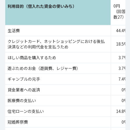
0円
利用目的（借入れた資金の使いみち）
（回答
数27）
生活費
44.4%
クレジットカード、ネットショッピングにおける後払
18.5%
決済などの利用代金を支払うため
ほしい商品を購入するため
3.7%
遊ぶためのお金（遊興費、レジャー費）
3.7%
ギャンブルの元手
7.4%
貸金業者への返済
0%
医療費の支払い
0%
住宅ローンの支払い
14.8%
冠婚葬祭費
0%