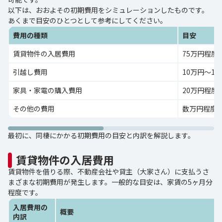
以下は、おおよその初期費用をシミュレーションしたものです。
あくまで目安のひとつとして参考にしてください。
費用の種類
目安
賃貸物件の入居費用
75万円程度
引越し費用
10万円～1
家具・家電の購入費用
20万円程度
その他の費用
数万円程度
最初に、同棲にかかる初期費用の目安と内訳を解説します。
賃貸物件の入居費用
賃貸物件を借りる際、不動産会社や貸主（大家さん）に支払うさ
まざまな初期費用が発生します。一般的な目安は、家賃の5ヶ月分
程度です。
入居費用の
概要
内訳