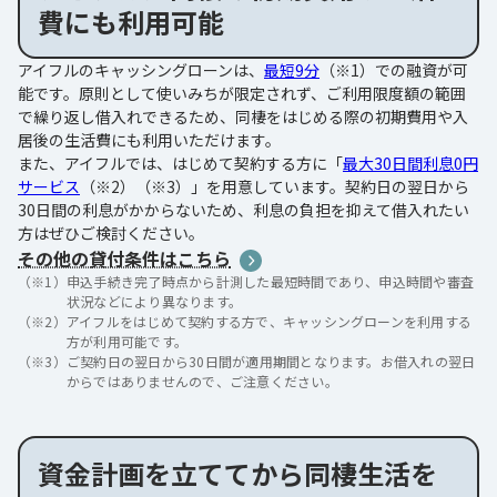
費にも利用可能
アイフルのキャッシングローンは、
最短9分
（※1）での融資が可
能です。原則として使いみちが限定されず、ご利用限度額の範囲
で繰り返し借入れできるため、同棲をはじめる際の初期費用や入
居後の生活費にも利用いただけます。
また、アイフルでは、はじめて契約する方に「
最大30日間利息0円
サービス
（※2）（※3）」を用意しています。契約日の翌日から
30日間の利息がかからないため、利息の負担を抑えて借入れたい
方はぜひご検討ください。
その他の貸付条件はこちら
（※1）
申込手続き完了時点から計測した最短時間であり、申込時間や審査
状況などにより異なります。
（※2）
アイフルをはじめて契約する方で、キャッシングローンを利用する
方が利用可能です。
（※3）
ご契約日の翌日から30日間が適用期間となります。お借入れの翌日
からではありませんので、ご注意ください。
資金計画を立ててから同棲生活を