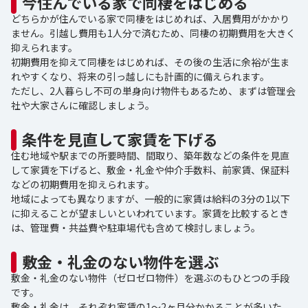
今住んでいる家で同棲をはじめる
どちらかが住んでいる家で同棲をはじめれば、入居費用がかかり
ません。引越し費用も1人分で済むため、同棲の初期費用を大きく
抑えられます。
初期費用を抑えて同棲をはじめれば、その後の生活に余裕が生ま
れやすくなり、将来の引っ越しにも計画的に備えられます。
ただし、2人暮らし不可の単身向け物件もあるため、まずは管理会
社や大家さんに確認しましょう。
条件を見直して家賃を下げる
住む地域や駅までの所要時間、間取り、築年数などの条件を見直
して家賃を下げると、敷金・礼金や仲介手数料、前家賃、保証料
などの初期費用を抑えられます。
地域によっても異なりますが、一般的に家賃は給料の3分の1以下
に抑えることが望ましいといわれています。家賃を比較するとき
は、管理費・共益費や駐車場代も含めて検討しましょう。
敷金・礼金のない物件を選ぶ
敷金・礼金のない物件（ゼロゼロ物件）を選ぶのもひとつの手段
です。
敷金・礼金は、それぞれ家賃の1～2ヶ月分かかることが多いた