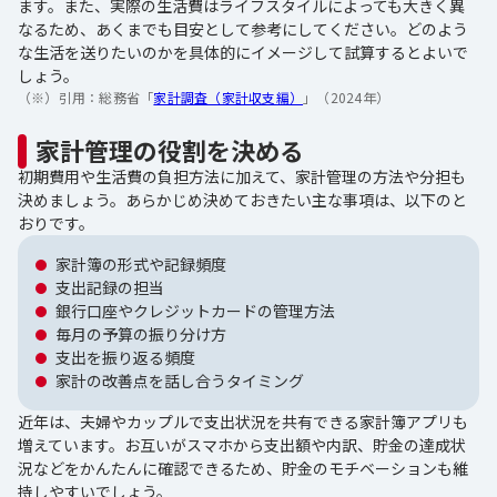
ます。また、実際の生活費はライフスタイルによっても大きく異
なるため、あくまでも目安として参考にしてください。どのよう
な生活を送りたいのかを具体的にイメージして試算するとよいで
しょう。
（※）引用：
総務省「
家計調査（家計収支編）
」（2024年）
家計管理の役割を決める
初期費用や生活費の負担方法に加えて、家計管理の方法や分担も
決めましょう。あらかじめ決めておきたい主な事項は、以下のと
おりです。
家計簿の形式や記録頻度
支出記録の担当
銀行口座やクレジットカードの管理方法
毎月の予算の振り分け方
支出を振り返る頻度
家計の改善点を話し合うタイミング
近年は、夫婦やカップルで支出状況を共有できる家計簿アプリも
増えています。お互いがスマホから支出額や内訳、貯金の達成状
況などをかんたんに確認できるため、貯金のモチベーションも維
持しやすいでしょう。