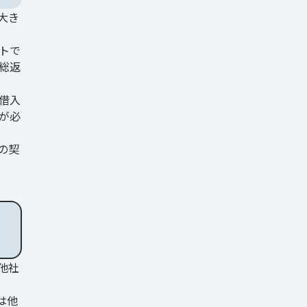
大き
トで
総返
借入
が必
の契
他社
は他