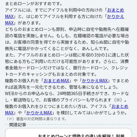
まとめローンがおすすめです。
アイフルには、すでにアイフルを利用中の方向けの「
おまとめ
MAX
」と、はじめてアイフルを利用する方に向けた「
かりかえ
MAX
」があります。
どちらのおまとめローンも原則、申込時に自宅や勤務先へ在籍確
認の電話を実施しません。もしも、在籍確認の電話が必要な場合
は、お客様の同意を得てから実施するため、知らぬ間に自宅や勤
務先に電話がかかってくることがなく、あんしんです。
また、アイフルのおまとめローンは既に年収の3分の1に達した状
態にある方もご利用いただける可能性があります。さらに、消費
者金融カードローンだけではなく、銀行カードローン、クレジッ
トカードのキャッシングもおまとめの対象です。
複数のお借入れを「
おまとめMAX
」や「
かりかえMAX
」でまとめ
れば返済先を一元化できるため、管理も楽になるでしょう。
WEBからのお申込みなら、24時間365日手続きができ、カードな
し・郵送物なしで、お客様のプライバシーも守られます（※）。
複数のお借入れをひとつにまとめたい方は、アイフル「
おまとめ
MAX
」や「
かりかえMAX
」を検討してみてはいかがでしょうか。
（※）
審査の対応時間は異なります。
関連記事
おまとめローンと借換えの違いを解説！ 利用