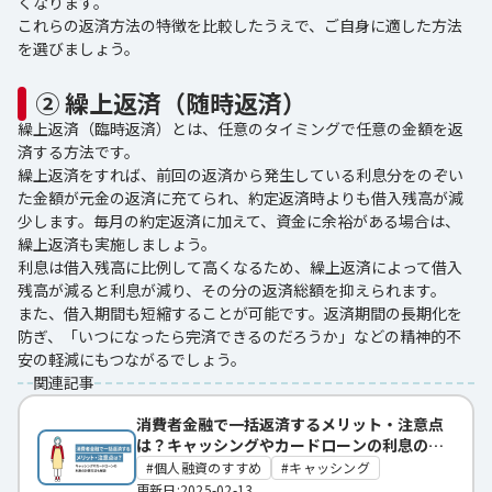
くなります。
これらの返済方法の特徴を比較したうえで、ご自身に適した方法
を選びましょう。
② 繰上返済（随時返済）
繰上返済（臨時返済）とは、任意のタイミングで任意の金額を返
済する方法です。
繰上返済をすれば、前回の返済から発生している利息分をのぞい
た金額が元金の返済に充てられ、約定返済時よりも借入残高が減
少します。毎月の約定返済に加えて、資金に余裕がある場合は、
繰上返済も実施しましょう。
利息は借入残高に比例して高くなるため、繰上返済によって借入
残高が減ると利息が減り、その分の返済総額を抑えられます。
また、借入期間も短縮することが可能です。返済期間の長期化を
防ぎ、「いつになったら完済できるのだろうか」などの精神的不
安の軽減にもつながるでしょう。
関連記事
消費者金融で一括返済するメリット・注意点
は？キャッシングやカードローンの利息の計
算方法も解説
個人融資のすすめ
キャッシング
更新日:2025-02-13