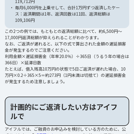
119,712円
毎月6,000円を上乗せして、合計1万円ずつ返済したケー
ス：返済期間は1年、返済回数は11回、返済総額は
109,106円
この2つの例では、もともとの返済総額に比べて、約6,500円〜
17,000円返済総額が抑えられることがわかります。
なお、ご返済が遅れると、以下の式で算出された金額の遅延損害
金が発生するのでご注意ください。
利用金額×遅延損害金（年率20.0％）÷365日（うるう年の場合は
366日）×延滞日数
たとえば、借入残高10万円の状態で5日ご返済が遅れた場合、10
万円×0.2÷365×5＝約273円（1円未満は切捨て）の遅延損害金
が発生するため注意しましょう。
計画的にご返済したい方はアイフ
ルで
アイフルでは、ご融資のお申込みを検討している方のために、公