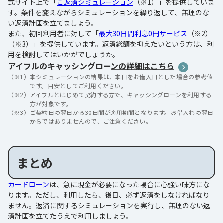
式サイト上で「
ご返済シミュレーション
（※1）」を提供していま
す。条件を変えながらシミュレーションを繰り返して、無理のな
い返済計画を立てましょう。
また、初回利用者に対して「
最大30日間利息0円サービス
（※2）
（※3）」を提供しています。返済総額を抑えたいという方は、利
用を検討してはいかがでしょうか。
アイフルのキャッシングローンの詳細はこちら
（※1）
本シミュレーションの結果は、本日をお借入日とした場合の参考値
です。目安としてご利用ください。
（※2）
アイフルとはじめて契約する方で、キャッシングローンを利用する
方が対象です。
（※3）
ご契約日の翌日から30日間が適用期間となります。お借入れの翌日
からではありませんので、ご注意ください。
まとめ
カードローン
は、急に現金が必要になった場合に心強い味方にな
ります。ただし、利用したら、後日、必ず返済をしなければなり
ません。返済に関するシミュレーションを実行し、無理のない返
済計画を立てたうえで利用しましょう。