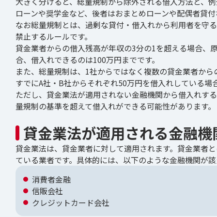
大きく分けると、総量規制から除外される借入方法と、例
ローンや奨学金など、後者はおまとめローンや配偶者貸付
なお総量規制とは、過剰な貸付・借入れから利用者を守る
禁止するルールです。
貸金業者からの借入残高が年収の3分の1を超える場合、原
合、借入れできるのは100万円までです。
また、総量規制は、1社からではなく複数の貸金業者から
すでにA社・B社からそれぞれ50万円を借入れしている場
ただし、貸金業法が適用されない金融機関から借入れする
量規制の基準を超えて借入れができる可能性があります。
貸金業法が適用される金融機
貸金業法は、貸金業者に対して適用されます。貸金業者と
ている業者です。具体的には、以下のような金融機関が該
消費者金融
信販会社
クレジットカード会社