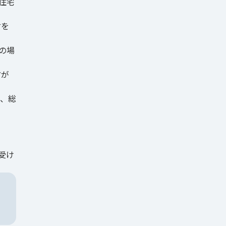
住宅
付を
の場
方が
、総
受け