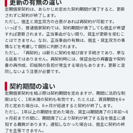
更新の有無の違い
定期借家契約は、あらかじめ定めた契約期間が満了すると、更新
されずに契約が終了します。
ただし、借主と貸主双方の合意があれば再契約が可能です。
いっぽう、普通借家契約では、契約期間が満了しても借主が希望
すれば更新されます。正当事由がない限り、貸主が更新を拒むこ
とはできません。なお、正当事由の有無は、借主・貸主双方の事
情などを考慮して個別に判断されます。
ただし、「再契約」は新たに契約を結び直す手続きであり、単な
る延長ではありません。再契約時には、保証会社の再審査や契約
書の再作成、印紙税の負担が発生する場合もあります。更新と混
同しないよう注意が必要です。
契約期間の違い
定期借家契約を結ぶ際は契約期間を定めますが、期間に法的な制
限はなく、1年未満の契約も有効です。たとえば、賃貸期間を6ヶ
月と定めた場合は、6ヶ月が経過すると契約が終了します。
ただし、1年以上の期間を定めた場合、貸主は期間満了の1年前～6
ヶ月前までの間に、期間満了により契約が終了する旨を借主に通
知する義務があります。通知しなかった場合は、借主に契約の終
了を主張できません。