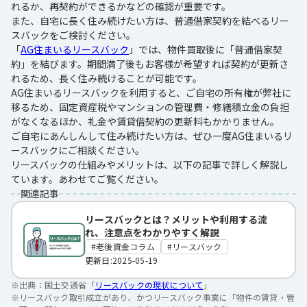
れるか、再契約ができるかなどの確認が重要です。
また、自宅に長く住み続けたい方は、普通借家契約を結べるリー
スバックをご検討ください。
「
AG住まいるリースバック
」では、物件買取後に「普通借家契
約」を結びます。期間満了後もお客様が希望すれば契約が更新さ
れるため、長く住み続けることが可能です。
AG住まいるリースバックを利用すると、ご自宅の所有権が弊社に
移るため、固定資産税やマンションの管理費・修繕積立金の負担
がなくなるほか、礼金や賃貸借契約の更新料もかかりません。
ご自宅にあんしんして住み続けたい方は、ぜひ一度AG住まいるリ
ースバックにご相談ください。
リースバックの仕組みやメリットは、以下の記事で詳しく解説し
ています。あわせてご覧ください。
関連記事
リースバックとは？メリットや利用する流
れ、注意点をわかりやすく解説
老後資金コラム
リースバック
更新日:2025-05-19
※出典：
国土交通省「
リースバックの現状について
」
※
リースバック取引成立があり、かつリースバック事業に「物件の賃貸・管