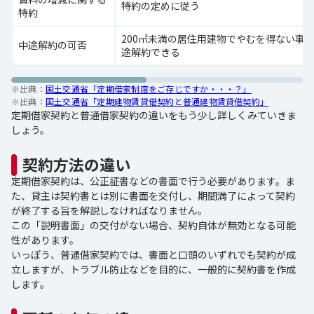
特約の定めに従う
特約
200㎡未満の居住用建物でやむを得ない事
中途解約の可否
途解約できる
※出典：
国土交通省「定期借家制度をご存じですか・・・？」
※出典：
国土交通省「定期建物賃貸借契約と普通建物賃貸借契約」
定期借家契約と普通借家契約の違いをもう少し詳しくみていきま
しょう。
契約方法の違い
定期借家契約は、公正証書などの書面で行う必要があります。ま
た、貸主は契約書とは別に書面を交付し、期間満了によって契約
が終了する旨を解説しなければなりません。
この「説明書面」の交付がない場合、契約自体が無効となる可能
性があります。
いっぽう、普通借家契約では、書面と口頭のいずれでも契約が成
立しますが、トラブル防止などを目的に、一般的に契約書を作成
します。