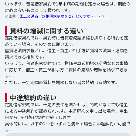
いっぽう、普通借家契約で1年未満の期間を定めた場合は、期間の
定めのないものとして扱われます。
※出典：
国土交通省「定期借家制度をご存じですか・・・？」
賃料の増減に関する違い
定期借家契約では、契約時に借賃増減請求権を排除する特約を定
めている場合、その定めに従います。
借賃増減請求権とは、借主・貸主が相手方に賃料の減額・増額を
請求できる権利です。
いっぽう、普通借家契約では、物価や周辺相場の変動などの事情
に応じて、借主・貸主が相手方に賃料の減額や増額を請求できま
す。
ただし、一定期間の賃料を増額しない旨の特約は有効です。
中途解約の違い
定期借家契約では、一定の要件を満たせば、特約がなくても借主
による中途解約が認められます。中途解約を申し出た場合、申出
日から1ヶ月後に契約が終了します。
具体的には、以下の2つをいずれも満たす場合に中途解約が可能で
す。