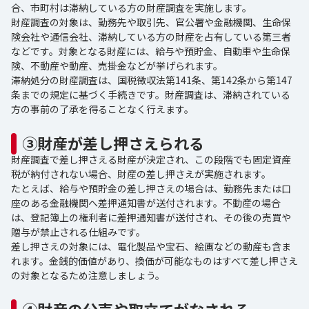
合、市町村は滞納している方の財産調査を実施します。
財産調査の対象は、勤務先や取引先、官公署や金融機関、生命保
険会社や通信会社、滞納している方の財産を占有している第三者
などです。対象となる財産には、給与や預貯金、自動車や生命保
険、不動産や動産、売掛金などが挙げられます。
滞納処分の財産調査は、国税徴収法第141条、第142条から第147
条までの規定に基づく手続きです。財産調査は、滞納されている
方の事前の了承を得ることなく行えます。
③財産が差し押さえられる
財産調査で差し押さえる財産が決定され、この段階でも固定資産
税が納付されない場合、財産の差し押さえが実施されます。
たとえば、給与や預貯金の差し押さえの場合は、勤務先または口
座のある金融機関へ差押通知書が送付されます。不動産の場合
は、登記簿上の権利者に差押通知書が送付され、その後の売買や
贈与が禁止される仕組みです。
差し押さえの対象には、電化製品や宝石、絵画などの動産も含ま
れます。金銭的価値があり、換価が可能なものはすべて差し押さえ
の対象となるため注意しましょう。