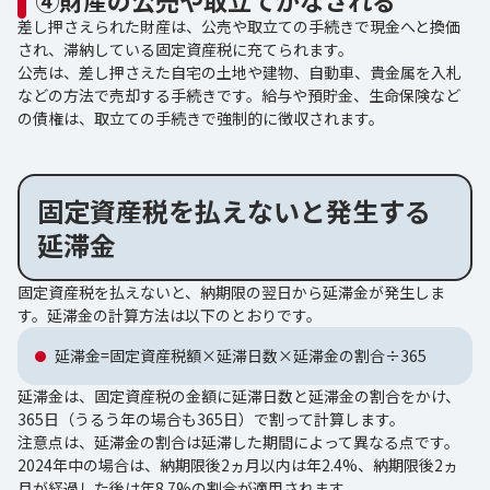
④財産の公売や取立てがなされる
差し押さえられた財産は、公売や取立ての手続きで現金へと換価
され、滞納している固定資産税に充てられます。
公売は、差し押さえた自宅の土地や建物、自動車、貴金属を入札
などの方法で売却する手続きです。給与や預貯金、生命保険など
の債権は、取立ての手続きで強制的に徴収されます。
固定資産税を払えないと発生する
延滞金
固定資産税を払えないと、納期限の翌日から延滞金が発生しま
す。延滞金の計算方法は以下のとおりです。
延滞金=固定資産税額×延滞日数×延滞金の割合÷365
延滞金は、固定資産税の金額に延滞日数と延滞金の割合をかけ、
365日（うるう年の場合も365日）で割って計算します。
注意点は、延滞金の割合は延滞した期間によって異なる点です。
2024年中の場合は、納期限後2ヵ月以内は年2.4%、納期限後2ヵ
月が経過した後は年8.7%の割合が適用されます。