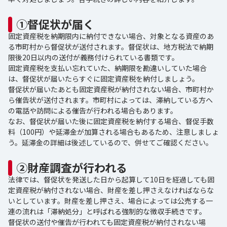
①督促状が届く
固定資産税を納期限内に納付できない場合、対象となる資産のあ
る市町村から督促状が送付されます。督促状は、地方税法で納期
限後20日以内の送付が義務付けられている書類です。
固定資産税を支払い忘れていた、納期限を勘違いしていた場合
は、督促状が届いたらすぐに固定資産税を納付しましょう。
督促状が届いたあとも固定資産税が納付されない場合、市町村か
ら催告状が送付されます。市町村によっては、滞納している方へ
の電話や訪問による催告が行われる場合もあります。
なお、督促状が届いた後に固定資産税を納付する場合、督促手数
料（100円）や延滞金が加算される場合もあるため、注意しましょ
う。延滞金の詳細は後述しているので、併せてご確認ください。
②財産調査が行われる
法律では、督促状を発送した日から起算して10日を経過しても固
定資産税が納付されない場合、財産を差し押さえなければならな
いとしています。財産を差し押さえ、場合によっては公売する一
連の流れは「滞納処分」と呼ばれる強制的な徴収手続きです。
督促状の送付や催告が行われても固定資産税が納付されない場