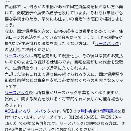
す。
自治体では、何らかの事情があって固定資産税を払えない方へ向
けて、徴収猶予や換価の猶予を設けています。それぞれ申請が必
要な手続きのため、早めにお住まいの自治体の窓口で相談しまし
ょう。
なお、固定資産税を含め、自宅の維持には費用がかかります。住
宅ローンの返済を抱えている場合もあるでしょう。自宅の維持が
負担だが住み慣れた環境を変えたくない方は、「
リースバック
」
の活用もご検討ください。
リースバック
は自宅を売却して現金化し、その後は家賃のお支払
いでそのまま住み続ける仕組みです。自宅を売却した代金を受取
れ、生活資金やローンの返済に充てられます。
売却した後もこれまで通り住み続けられるうえに、固定資産税や
都市計画税などの税金を支払う必要がなくなるのも大きなメリッ
トです。
リースバック
後は所有権がリースバック事業者へと移りますが、
買戻しに関する契約を設けると将来的な買い戻しが可能な場合も
あります。
AG住まいるリースバック
では、WEBでの
無料査定
や
資料請求
を受
け付けています。フリーダイヤル（0120-933-651、平日9:30～
18:00）での相談も可能です。リースバックに興味のある方は、ぜ
ひAG住まいるリースバックにお問合せください※。