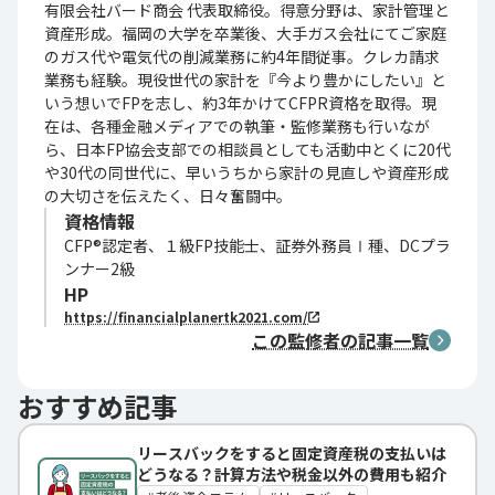
有限会社バード商会 代表取締役。得意分野は、家計管理と
資産形成。福岡の大学を卒業後、大手ガス会社にてご家庭
のガス代や電気代の削減業務に約4年間従事。クレカ請求
業務も経験。現役世代の家計を『今より豊かにしたい』と
いう想いでFPを志し、約3年かけてCFPR資格を取得。現
在は、各種金融メディアでの執筆・監修業務も行いなが
ら、日本FP協会支部での相談員としても活動中とくに20代
や30代の同世代に、早いうちから家計の見直しや資産形成
の大切さを伝えたく、日々奮闘中。
資格情報
CFP®認定者、１級FP技能士、証券外務員Ⅰ種、DCプラ
ンナー2級
HP
https://financialplanertk2021.com/
この監修者の記事一覧
おすすめ記事
リースバックをすると固定資産税の支払いは
どうなる？計算方法や税金以外の費用も紹介