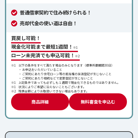
普通借家契約で住み続けられる！
売却代金の使い道は自由！
買戻し
可能！
現金化可能まで
最短1週間！
※1
ローン未完済でも
申込可能！
※2
以下の条件をすべて満たす場合のみとなります（標準所要期間30日）
お申込をいただいていること
ご契約にあたり住宅ローン等の抵当権の抹消登記が生じないこと
ご契約にあたり相続などで変更登記が生じないこと
上記条件であっても必ずしも１週間で現金化できるものではありません。
状況によりご希望に沿えないこともございます。
残債金額によりお取扱いできない場合もあります。
商品詳細
無料審査を申込む