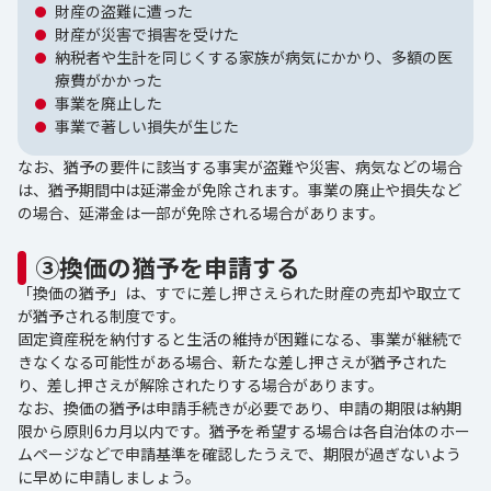
財産の盗難に遭った
財産が災害で損害を受けた
納税者や生計を同じくする家族が病気にかかり、多額の医
療費がかかった
事業を廃止した
事業で著しい損失が生じた
なお、猶予の要件に該当する事実が盗難や災害、病気などの場合
は、猶予期間中は延滞金が免除されます。事業の廃止や損失など
の場合、延滞金は一部が免除される場合があります。
③換価の猶予を申請する
「換価の猶予」は、すでに差し押さえられた財産の売却や取立て
が猶予される制度です。
固定資産税を納付すると生活の維持が困難になる、事業が継続で
きなくなる可能性がある場合、新たな差し押さえが猶予された
り、差し押さえが解除されたりする場合があります。
なお、換価の猶予は申請手続きが必要であり、申請の期限は納期
限から原則6カ月以内です。猶予を希望する場合は各自治体のホー
ムページなどで申請基準を確認したうえで、期限が過ぎないよう
に早めに申請しましょう。