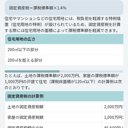
固定資産税＝課税標準額×1.4％
住宅やマンションなどの住宅用地には、税負担を軽減する特例措
置（住宅用地の特例）が設けられているため、固定資産税を計算
する際には住宅用地の面積によって課税標準額を軽減できます。
住宅用地の広さ
200㎡以下の部分
200㎡を超える部分
たとえば、土地の課税標準額が2,000万円、家屋の課税標準額が
1,000万円の戸建て住宅（課税床面積が120㎡以下）の計算例は次
のとおりです。
固定資産税の計算例
土地の固定資産税額
2,000万円×1
家屋の固定資産税額
1,000万円×1
固定資産税額の合計
46,600円＋1