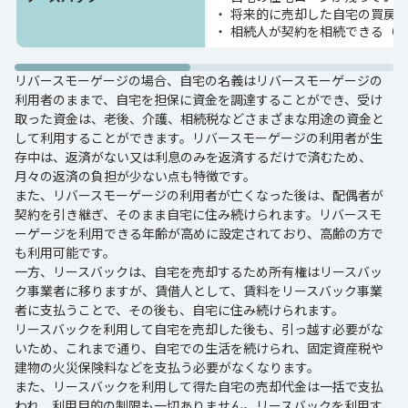
将来的に売却した自宅の買戻
相続人が契約を相続できる（
リバースモーゲージの場合、自宅の名義はリバースモーゲージの
利用者のままで、自宅を担保に資金を調達することができ、受け
取った資金は、老後、介護、相続税などさまざまな用途の資金と
して利用することができます。リバースモーゲージの利用者が生
存中は、返済がない又は利息のみを返済するだけで済むため、
月々の返済の負担が少ない点も特徴です。
また、リバースモーゲージの利用者が亡くなった後は、配偶者が
契約を引き継ぎ、そのまま自宅に住み続けられます。リバースモ
ーゲージを利用できる年齢が高めに設定されており、高齢の方で
も利用可能です。
一方、リースバックは、自宅を売却するため所有権はリースバッ
ク事業者に移りますが、賃借人として、賃料をリースバック事業
者に支払うことで、その後も、自宅に住み続けられます。
リースバックを利用して自宅を売却した後も、引っ越す必要がな
いため、これまで通り、自宅での生活を続けられ、固定資産税や
建物の火災保険料などを支払う必要がなくなります。
また、リースバックを利用して得た自宅の売却代金は一括で支払
われ、利用目的の制限も一切ありません。リースバックを利用す