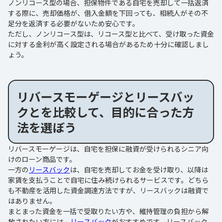
ノンリコース型の場合、担保物件である自宅を売却して一括返済
する際に、売却価格が、借入金額を下回っても、相続人がその不
足分を返済する必要がないため安心です。
ただし、ノンリコース型は、リコース型と比べて、受け取った資金
に対する金利が高く設定される場合があるため十分に確認しまし
ょう。
リバースモーゲージとリースバッ
クとを比較して、目的に合った方
法を選ぼう
リバースモーゲージは、自宅を担保に融資が受けられるシニア向
けのローン商品です。
一方の
リースバック
は、自宅を売却してお金を受け取り、以降は
家賃を支払うことで自宅に住み続けられるサービスです。どちら
も不動産を活用した資金調達方法ですが、リースバックは融資で
はありません。
まとまった資金を一括で受取りたい方や、維持管理の負担から解
放されたい方には、
リースバック
がおすすめです。リースバック