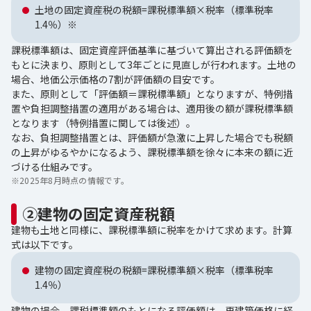
土地の固定資産税の税額=課税標準額×税率（標準税率
1.4％）※
課税標準額は、固定資産評価基準に基づいて算出される評価額を
もとに決まり、原則として3年ごとに見直しが行われます。土地の
場合、地価公示価格の7割が評価額の目安です。
また、原則として「評価額＝課税標準額」となりますが、特例措
置や負担調整措置の適用がある場合は、適用後の額が課税標準額
となります（特例措置に関しては後述）。
なお、負担調整措置とは、評価額が急激に上昇した場合でも税額
の上昇がゆるやかになるよう、課税標準額を徐々に本来の額に近
づける仕組みです。
※
2025年8月時点の情報です。
②建物の固定資産税額
建物も土地と同様に、課税標準額に税率をかけて求めます。計算
式は以下です。
建物の固定資産税の税額=課税標準額×税率（標準税率
1.4％）
建物の場合、課税標準額のもとになる評価額は、再建築価格に経