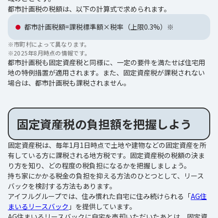
都市計画税の税額は、以下の計算式で求められます。
都市計画税額=課税標準額×税率（上限0.3%）※
※
市町村によって異なります。
※
2025年8月時点の情報です。
都市計画税も固定資産税と同様に、一定の要件を満たせば住宅用
地の特例措置が適用されます。また、固定資産税が課税されない
場合は、都市計画税も課税されません。
固定資産税の負担額を把握しよう
固定資産税は、毎年1月1日時点で土地や建物などの固定資産を所
有している方に課税される地方税です。固定資産税の税額の決ま
り方を知り、どの程度の税負担になるかを把握しましょう。
持ち家にかかる税金の負担を抑える方法のひとつとして、リース
バックを検討する方法もあります。
アイフルグループでは、住み慣れた自宅に住み続けられる「
AG住
まいるリースバック
」を提供しています。
AG住まいるリースバックに自宅を売却いただいたあとは、固定資