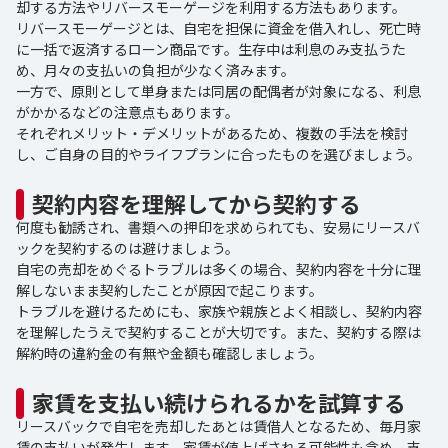
却する方法やリバースモーゲージを利用する方法もあります。
リバースモーゲージとは、自宅を担保に資金を借入れし、死亡時
に一括で返済するローン商品です。生存中は利息のみ支払うた
め、月々の支払いの負担が少なく済みます。
一方で、原則として単身または同居の配偶者が対象になる、利息
がかかるなどの注意点もあります。
それぞれメリット・デメリットがあるため、複数の手法を検討
し、ご自身の目的やライフプランに合ったものを選びましょう。
契約内容を理解してから契約する
何度も勧誘され、書類への押印を求められても、安易にリースバ
ックを契約するのは避けましょう。
自宅の売却をめぐるトラブルは多くの場合、契約内容を十分に理
解しないまま契約したことが原因で起こります。
トラブルを避けるためにも、家族や親族とよく相談し、契約内容
を理解したうえで契約することが大切です。また、契約する際は
解約時の違約金の有無や金額も確認しましょう。
家賃を支払い続けられるかを試算する
リースバックで自宅を売却したあとは賃借人となるため、毎月家
賃の支払いが発生します。家賃が値上げされる可能性も含め、支