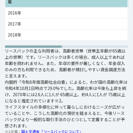
年
2016年
2017年
2018年
リースバックの主な利用者は、高齢者世帯（世帯主年齢が65歳以
上の世帯）です。リースバックは多くの場合、成人以上であれば
年齢を問われません。また、年収の要件が厳しくなく、年金収入
のみの方も利用できるため、高齢者が検討しやすい資金調達方法
と言えます。
内閣府「令和6年版高齢社会白書」によると、わが国の高齢化率は
令和4年10月1日時点で29.0%でした。高齢化率は今後も上昇を続
け、2070年には2.6人に1人が 65歳以上、約4人に1人が 75歳以上
になると推定されています※2。
ライフスタイルの多様化に伴って暮らしにおけるニーズが広がっ
ていることや、こうした高齢化の現状を踏まえると、今後リース
バックがより一般的な取引手法のひとつとして定着することが予
想されます。
※1出典：
国土交通省「リースバックについて」