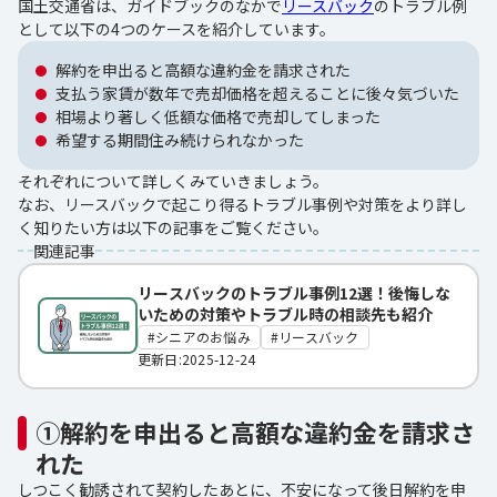
国土交通省は、ガイドブックのなかで
リースバック
のトラブル例
として以下の4つのケースを紹介しています。
解約を申出ると高額な違約金を請求された
支払う家賃が数年で売却価格を超えることに後々気づいた
相場より著しく低額な価格で売却してしまった
希望する期間住み続けられなかった
それぞれについて詳しくみていきましょう。
なお、リースバックで起こり得るトラブル事例や対策をより詳し
く知りたい方は以下の記事をご覧ください。
関連記事
リースバックのトラブル事例12選！後悔しな
いための対策やトラブル時の相談先も紹介
シニアのお悩み
リースバック
更新日:2025-12-24
①解約を申出ると高額な違約金を請求さ
れた
しつこく勧誘されて契約したあとに、不安になって後日解約を申