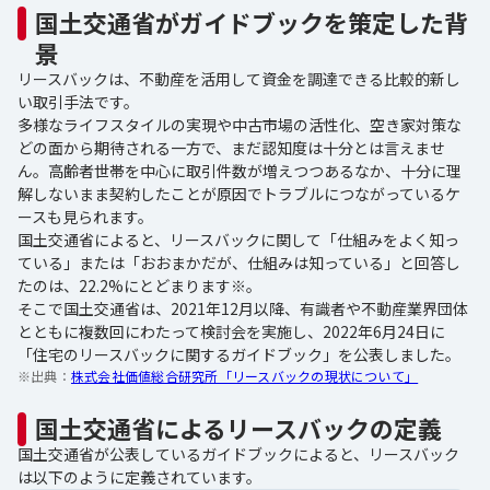
国土交通省がガイドブックを策定した背
景
リースバックは、不動産を活用して資金を調達できる比較的新し
い取引手法です。
多様なライフスタイルの実現や中古市場の活性化、空き家対策な
どの面から期待される一方で、まだ認知度は十分とは言えませ
ん。高齢者世帯を中心に取引件数が増えつつあるなか、十分に理
解しないまま契約したことが原因でトラブルにつながっているケ
ースも見られます。
国土交通省によると、リースバックに関して「仕組みをよく知っ
ている」または「おおまかだが、仕組みは知っている」と回答し
たのは、22.2%にとどまります※。
そこで国土交通省は、2021年12月以降、有識者や不動産業界団体
とともに複数回にわたって検討会を実施し、2022年6月24日に
「住宅のリースバックに関するガイドブック」を公表しました。
※出典：
株式会社価値総合研究所「リースバックの現状について」
国土交通省によるリースバックの定義
国土交通省が公表しているガイドブックによると、リースバック
は以下のように定義されています。