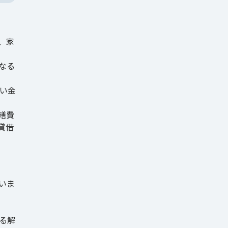
、家
なる
い金
繕費
貸借
いま
る解