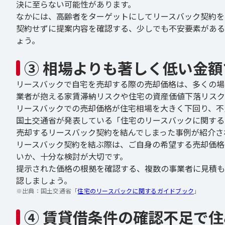
決に至らない可能性があります。
なかには、高齢者をターゲットにしてリースバック契約を
契約せずに提案内容を確認する、少しでも不安要素がある
ょう。
③ 相場よりも著しく低い金
リースバックで自宅を売却する際の売却価格は、多くの場
業者が抱える家賃滞納リスクや住宅の資産価値下落リスク
リースバックでの売却価格が住宅相場を大きく下回り、不
国土交通省が発表している「住宅のリースバックに関するガ
売却するリースバック契約を結んでしまった事例が紹介さ
リースバック契約を結ぶ際は、ご自身の希望する売却価格
いか、十分な検討が大切です。
提示された価格の根拠を確認する、複数の事業者に見積も
認しましょう。
※出典：
国土交通省「
住宅のリースバックに関するガイドブック
」
④ 賃貸借条件の確認不足で