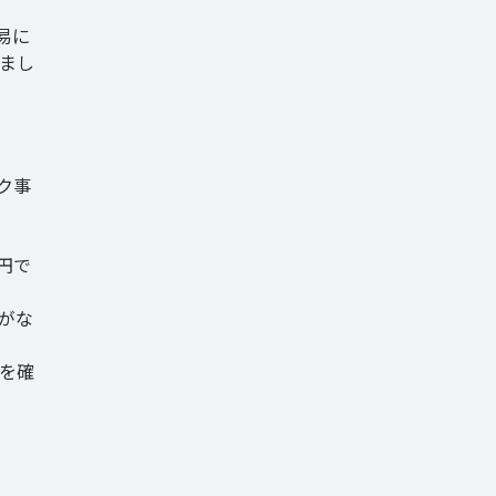
易に
まし
ク事
円で
がな
を確