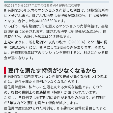
※
2013年から2037年までの復興特別所得税を含む税率
所有期間が5年以内のマンションを売却した利益は、短期譲渡所得
に区分されます。課される税率は所得税が30.630％、住民税が9％
となり、合計した税率は39.630％です。
いっぽう、所有期間が5年を超えるマンションの売却利益は、長期
譲渡所得に区分されます。課される税率は所得税が15.315％、住
民税が5％、合計した税率は20.315％です。
上記のように、所有期間5年以内の税率（39.630％）と5年超の税
率（20.315％）には、割合にして2倍弱の差があります。そのた
め、所有期間5年以下のマンションを売却すると、利益にかかる税
金が高くなります。
要件を満たす特例が少なくなるから
所有期間5年以内のマンション売却で税金が高くなるもう1つの理
由は、要件を満たす特例が少なくなるからです。
居住用財産は、私たちの生活を支える大切な基盤です。そのた
め、複数の税制上の優遇措置（特例）が設けられています。
ただし、各特例では所有期間に要件があるものがあり、所有期間
が5年以内だと要件を満たす特例が減少します。
居住用財産に設けられた特例を、所有期間の要件に着目してまと