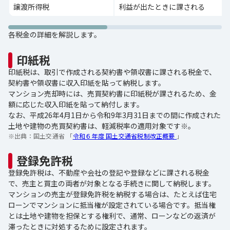
譲渡所得税
利益が出たときに課される
各税金の詳細を解説します。
印紙税
印紙税は、取引で作成される契約書や領収書に課される税金で、
契約書や領収書に収入印紙を貼って納税します。
マンション売却時には、売買契約書に印紙税が課されるため、金
額に応じた収入印紙を貼って納付します。
なお、平成26年4月1日から令和9年3月31日までの間に作成された
土地や建物の売買契約書は、軽減税率の適用対象です※。
※出典：
国土交通省 「
令和６年度 国土交通省税制改正概要
」
登録免許税
登録免許税は、不動産や会社の登記や登録などに課される税金
で、売主と買主の両者が対象となる手続きに関して納税します。
マンションの売主が登録免許税を納税する場合は、たとえば住宅
ローンでマンションに抵当権が設定されている場合です。抵当権
とは土地や建物を担保とする権利で、通常、ローンなどの返済が
滞ったときに対処するために設定されます。