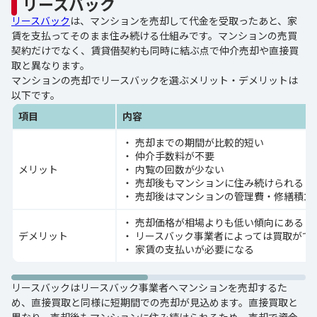
リースバック
リースバック
は、マンションを売却して代金を受取ったあと、家
賃を支払ってそのまま住み続ける仕組みです。マンションの売買
契約だけでなく、賃貸借契約も同時に結ぶ点で仲介売却や直接買
取と異なります。
マンションの売却でリースバックを選ぶメリット・デメリットは
以下です。
項目
内容
売却までの期間が比較的短い
仲介手数料が不要
メリット
内覧の回数が少ない
売却後もマンションに住み続けられる
売却後はマンションの管理費・修繕積立
売却価格が相場よりも低い傾向にある
デメリット
リースバック事業者によっては買取がで
家賃の支払いが必要になる
リースバックはリースバック事業者へマンションを売却するた
め、直接買取と同様に短期間での売却が見込めます。直接買取と
異なり、売却後もマンションに住み続けられるため、売却で資金