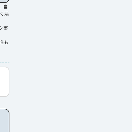
。自
く活
ク事
性も