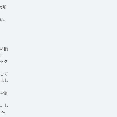
の所
い、
い損
※。
ック
して
まし
は低
。し
う。