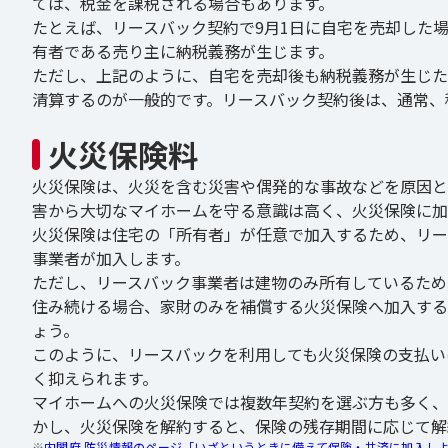
ては、税金を課税される場合もあります。
たとえば、リースバック契約で9月1日に自宅を売却した場合
有者である売り主に納税義務が生じます。
ただし、上記のように、自宅を売却後も納税義務が生じた
清算するのが一般的です。リースバック契約後は、通常、
火災保険料
火災保険は、火災を含む災害や偶発的な事故などを原因と
害から大切なマイホームを守る意識は高く、火災保険に加入
火災保険は住宅の「所有者」が任意で加入するため、リー
事業者が加入します。
ただし、リースバック事業者は建物のみ所有しているため
住み続ける場合、家財のみを補償する火災保険へ加入する
ょう。
このように、リースバックを利用しても火災保険の支払い
く抑えられます。
マイホームへの火災保険では複数年契約を選ぶ方も多く、
かし、火災保険を解約すると、保険の残存期間に応じて解
※
内閣府 防災情報のページ「いざというときに備えて保険・共済に加入し