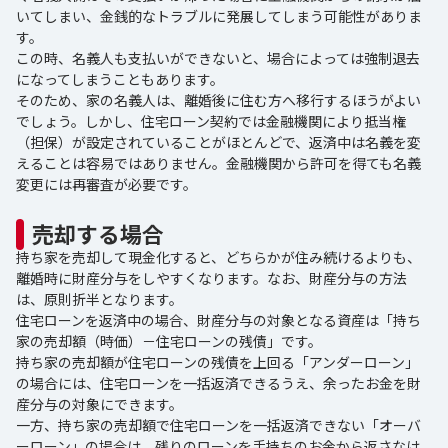
いてしまい、金銭的なトラブルに発展してしまう可能性がありま
す。
この時、名義人も支払いができないと、場合によっては強制退去
になってしまうこともあります。
そのため、家の名義人は、離婚後に住む方へ移行するほうがよい
でしょう。しかし、住宅ローン契約では金融機関により抵当権
（担保）が設定されていることがほとんどで、返済中は名義を変
えることは容易ではありません。金融機関から許可を得ても名義
変更には再審査が必要です。
売却する場合
持ち家を売却して現金化すると、どちらかが住み続けるよりも、
離婚時に財産分与をしやすくなります。なお、財産分与の方法
は、原則折半となります。
住宅ローンを返済中の場合、財産分与の対象となる資産は「持ち
家の売却額（時価）－住宅ローンの残債」です。
持ち家の売却額が住宅ローンの残債を上回る「アンダーローン」
の場合には、住宅ローンを一括返済できるうえ、余ったお金を財
産分与の対象にできます。
一方、持ち家の売却額で住宅ローンを一括返済できない「オーバ
ーローン」の場合は、残りのローンを手持ちのお金から返さなけ