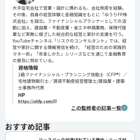
大手住宅会社で営業・設計に携わるも、会社倒産を経験。
その後、自身の経営体験と金融知識をもとに「ゆうりFP株
式会社」を設立。ファイナンシャルプランナーとしての活
動に加え、建設業・不動産業・省エネ申請業務、保険代理
業など実務に根ざした総合的な経営と家計の支援を行う。
YouTubeチャンネル「リスクのコンサルタント」では、経
営や家計に関する情報発信を続け、「経営のための実践的
マネー術」「年金しかた」シリーズなどを通じて金融教育
の普及に努めている。
資格情報
1級ファイナンシャル・プランニング技能士（CFP®）／
宅地建物取引士／賃貸不動産経営管理士/建設業・建築
士事務所代表
HP
https://ulifp.com/
この監修者の記事一覧
おすすめ記事
リースバックが選ばれている理由｜ニーズが