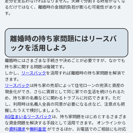
足分を支払わなければなりません。夫婦で分割する財産がなくな
るだけではなく、離婚時の金銭的負担が膨らむ可能性がありま
す。
離婚時の持ち家問題にはリースバ
ックを活用しよう
離婚時にはさまざまな手続きや決めごとが必要ですが、なかでも
持ち家に関する問題は複雑です。
しかし、
リースバック
を活用すれば離婚時の持ち家問題を解消で
きます。
リースバック
は持ち家の売却によって住宅ローンの完済と資産の
現金化ができ、さらに賃貸として同じ家での生活を続けられるた
め、持ち家の名義などに関わるトラブルに対応できます。ただ
し、利用時は名義人全員の同意が必要になる点など、注意点も把
握したうえで検討しましょう。
AG住まいるリースバック
は、持ち家問題をはじめとするさまざま
な資金問題を解決する手段として活用できます。 オンラインから
の
資料請求
や
無料査定
ができるほか、お電話でのご相談にも対応