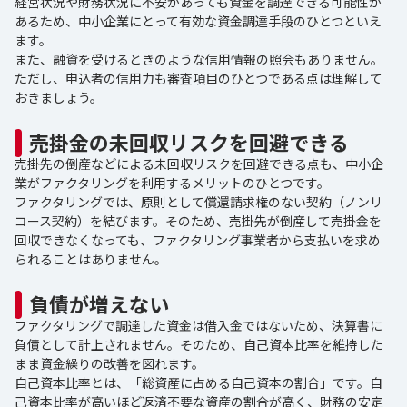
経営状況や財務状況に不安があっても資金を調達できる可能性が
あるため、中小企業にとって有効な資金調達手段のひとつといえ
ます。
また、融資を受けるときのような信用情報の照会もありません。
ただし、申込者の信用力も審査項目のひとつである点は理解して
おきましょう。
売掛金の未回収リスクを回避できる
売掛先の倒産などによる未回収リスクを回避できる点も、中小企
業がファクタリングを利用するメリットのひとつです。
ファクタリングでは、原則として償還請求権のない契約（ノンリ
コース契約）を結びます。そのため、売掛先が倒産して売掛金を
回収できなくなっても、ファクタリング事業者から支払いを求め
られることはありません。
負債が増えない
ファクタリングで調達した資金は借入金ではないため、決算書に
負債として計上されません。そのため、自己資本比率を維持した
まま資金繰りの改善を図れます。
自己資本比率とは、「総資産に占める自己資本の割合」です。自
己資本比率が高いほど返済不要な資産の割合が高く、財務の安定