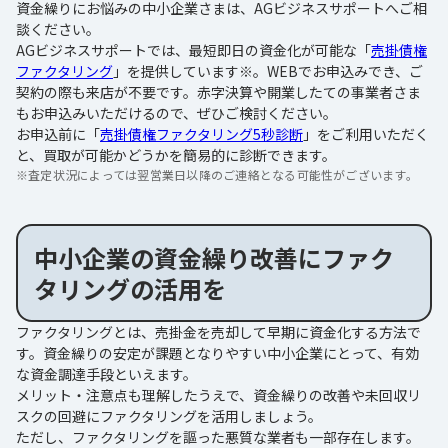
資金繰りにお悩みの中小企業さまは、AGビジネスサポートへご相
談ください。
AGビジネスサポートでは、最短即日の資金化が可能な「
売掛債権
ファクタリング
」を提供しています※。WEBでお申込みでき、ご
契約の際も来店が不要です。赤字決算や開業したての事業者さま
もお申込みいただけるので、ぜひご検討ください。
お申込前に「
売掛債権ファクタリング5秒診断
」をご利用いただく
と、買取が可能かどうかを簡易的に診断できます。
※
査定状況によっては翌営業日以降のご連絡となる可能性がございます。
中小企業の資金繰り改善にファク
タリングの活用を
ファクタリングとは、売掛金を売却して早期に資金化する方法で
す。資金繰りの安定が課題となりやすい中小企業にとって、有効
な資金調達手段といえます。
メリット・注意点も理解したうえで、資金繰りの改善や未回収リ
スクの回避にファクタリングを活用しましょう。
ただし、ファクタリングを謳った悪質な業者も一部存在します。