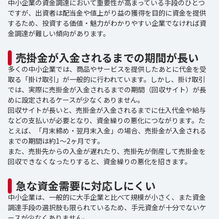
中小企業の資金調達において重要性が高まっている手段のひとつ
ですが、出資者は配当金や値上がり益の獲得を目的に資金を提供
するため、投資する価値・魅力がわかりやすい企業でなければ資
金調達が難しい傾向があります。
売掛金が入金されるまでの期間が長い
多くの中小企業では、商品やサービスを提供したあとに代金を受
取る「掛け取引」が一般的に行われています。しかし、掛け取引
では、実際に売掛金が入金されるまでの期間（回収サイト）が長
めに設定されるケースが少なくありません。
回収サイトが長いと、売掛金が入金されるまでに仕入代金や給与
などの支払いが必要となり、資金繰りの悪化につながります。た
とえば、「月末締め・翌月末入金」の場合、売掛金が入金される
までの期間は約1～2ヶ月です。
また、売掛先からの入金が遅れたり、売掛先が倒産して売掛金を
回収できなくなったりすると、資金繰りの悪化を招きます。
急な資金需要に対応しにくい
中小企業は、一般的に大手企業と比べて規模が小さく、また資金
調達手段の選択肢も限られているため、手元資金が十分でないケ
ースが少なくありません。