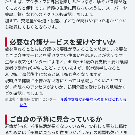
たとえば、アクティブに外出を楽しみたいなら、駅やバス停が近
くにあると便利です。普段の生活に困らないように、スーパーや
薬局、銀行などへのアクセスも確認しましょう。
加えて、交通量や坂道・段差、子どもが訪れやすい立地かどうか
も確認しておくと安心です。
必要な介護サービスを受けやすいか
歳を重ねるとともに介護の必要性が高まることを想定し、必要な
ときに介護サービスを受けやすい住まいを選ぶことが大切です。
生命保険文化センターによると、40歳～64歳の要支援・要介護認
定者の割合は0.4%にとどまっていますが、80代前半になると
26.2%、80代後半になると60.1%と高くなります※。
現時点で健康に不安がない方にとっては意識しにくいことです
が、病院へのアクセスがよいか、訪問介護を受けられる地域かな
どを確認しましょう。
※出典：
生命保険文化センター「
介護や支援が必要な人の割合はどれくら
い？
」
ご自身の予算に見合っているか
寿命が伸び、老後生活が長くなっている今、安心して暮らし続け
るためには「予算に見合った住まいかどうか」の確認も欠かせま